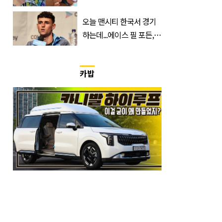
가 실제로 움직였다
오늘 맨시티 한국서 경기
하는데...에이스 필 포든,
이강인 향해 '깜짝 발언'
카밥