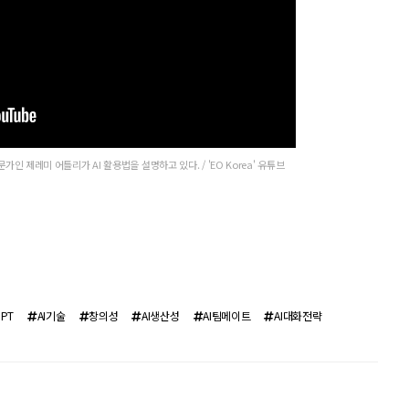
인 제레미 어틀리가 AI 활용법을 설명하고 있다. / 'EO Korea' 유튜브
PT
AI기술
창의성
AI생산성
AI팀메이트
AI대화전략