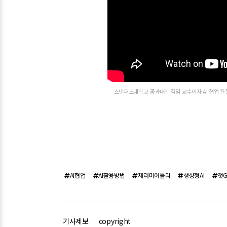
스탠퍼드대학교 공과대학 겸임 교수이자 AI 협업 전문가
AI협업
AI활용방법
제러미어틀리
생성형AI
챗G
기사제보
copyright