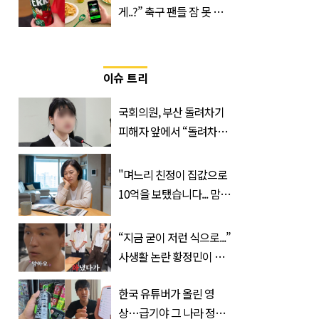
게..?” 축구 팬들 잠 못 들
게 할 테라의 역대급 이벤
트
이슈 트리
국회의원, 부산 돌려차기
피해자 앞에서 “돌려차기
한 번 하죠?”
"며느리 친정이 집값으로
10억을 보탰습니다... 맘이
불편하네요"
“지금 굳이 저런 식으로...”
사생활 논란 황정민이 곧
출연할 예능 예고편 논란
한국 유튜버가 올린 영
상…급기야 그 나라 정부