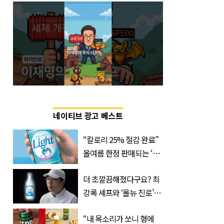
네이티브 광고 베스트
“칼로리 25% 절감 완료”
올여름 한정 판매되는 ‘최
저 칼로리 소주’ 나왔다
더 초깔끔해졌다구요? 최
강록 셰프와 ‘올뉴 진로’의
만남
“내 목소리가 쏘니 형에