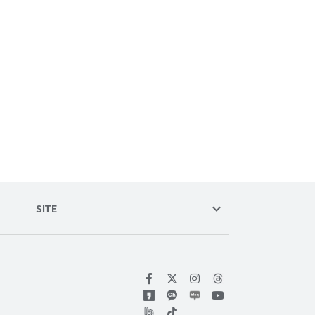
keyboard_arrow_down
SITE
위키트리 페이스북
위키트리 인스타그램
위키트리 유튜브