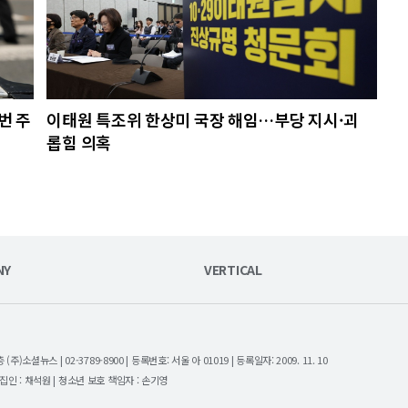
번 주
이태원 특조위 한상미 국장 해임…부당 지시·괴
롭힘 의혹
NY
VERTICAL
셜뉴스 | 02-3789-8900 | 등록번호: 서울 아 01019 | 등록일자: 2009. 11. 10
| 편집인 : 채석원 | 청소년 보호 책임자 : 손기영
.