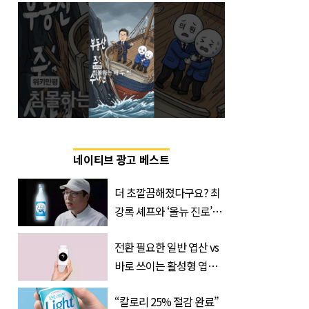
네이티브 광고 베스트
더 초깔끔해졌다구요? 최
강록 셰프와 ‘올뉴 진로’의
만남
전환 필요한 일반 엽산 vs
바로 쓰이는 활성형 엽
산… 차이는?
“칼로리 25% 절감 완료”
‘Quatrefolic®’ 주목