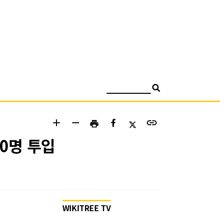
검색
add
remove
link
print
70명 투입
WIKITREE TV