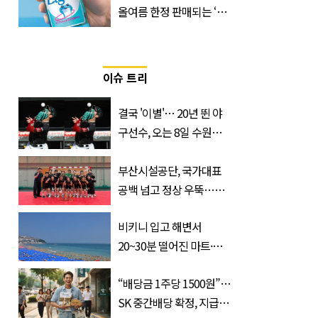
올여름 한정 판매되는 ‘최
저 칼로리 소주’ 나왔다
이슈 트리
결국 '이별'… 20년 뛴 야
구선수, 오는 8일 수원서
마지막 선언
부산시설공단, 국가대표
공백 넘고 정상 우뚝…디
비전리그 우승컵 품었다
비키니 입고 해변서
20~30분 떨어진 마트·주
거지 이동 피서객 목격담
“배당금 1주당 1500원”…
속출, 반응 폭발
SK 중간배당 확정, 지급일