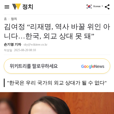
위
정치
menu
share
Korean
▼
키
트
리
홈
정치
김여정 “리재명, 역사 바꿀 위인 아
니다…한국, 외교 상대 못 돼”
손기영 기자
sky@wikitree.co.kr
2025-08-20 08:10
작성일
위키트리를 팔로우하세요
G
o
o
g
l
e
News
"한국은 우리 국가의 외교 상대가 될 수 없다"