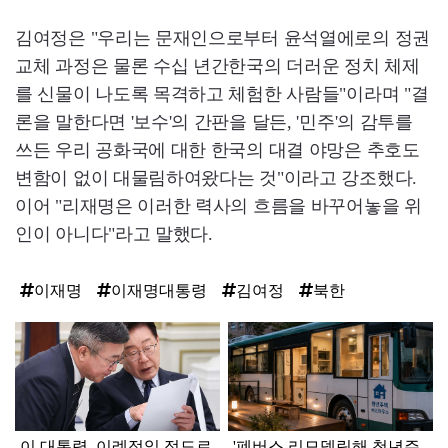
김여정은 "우리는 문재인으로부터 윤석열에로의 정권
교체 과정은 물론 수십 년간한국의 더러운 정치 체제
를 신물이 나도록 목격하고 체험한 사람들"이라며 "결
론을 말한다면 '보수'의 간판을 달든, '민주'의 감투를
쓰든 우리 공화국에 대한 한국의 대결 야망은 추호도
변함이 없이 대물림하여왔다는 것"이라고 강조했다.
이어 "리재명은 이러한 력사의 흐름을 바꾸어놓을 위
인이 아니다"라고 말했다.
이재명
이재명대통령
김여정
북한
탑
라
인
이 대통령, 이례적일 정도로
'폐버스 리모델링해 청년주