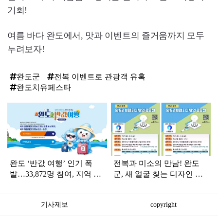
기회!
여름 바다 완도에서, 맛과 이벤트의 즐거움까지 모두
누려보자!
완도군
전복 이벤트로 관광객 유혹
완도치유페스타
탑
라
인
완도 ‘반값 여행’ 인기 폭
전복과 미소의 만남! 완도
발…33,872명 참여, 지역 소
군, 새 얼굴 찾는 디자인 공
비 42억 원 돌파
모전 개최
기사제보
copyright