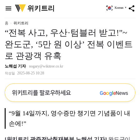
위
위키트리
menu
share
Korean
▼
키
트
리
홈
위키트리
“전복 사고, 우산·텀블러 받고!"~
완도군, ‘5만 원 이상’ 전복 이벤트
로 관광객 유혹
노해섭 기자
nogary@wikitree.co.kr
2025-08-25 10:28
작성일
위키트리를 팔로우하세요
G
o
o
g
l
e
News
“9월 14일까지, 영수증만 챙기면 기념품이 내
손에!”
[위키트리 광주전남취재본부 노해섭 기자]
완도군이