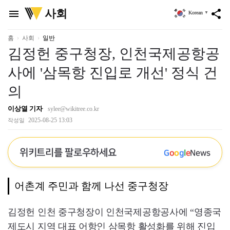
위
사회
menu
share
Korean
▼
키
트
리
홈
사회
일반
김정헌 중구청장, 인천국제공항공
사에 '삼목항 진입로 개선' 정식 건
의
이상열 기자
sylee@wikitree.co.kr
2025-08-25 13:03
작성일
위키트리를 팔로우하세요
G
o
o
g
l
e
News
어촌계 주민과 함께 나선 중구청장
김정헌 인천 중구청장이 인천국제공항공사에 “영종국
제도시 지역 대표 어항인 삼목항 활성화를 위해 진입