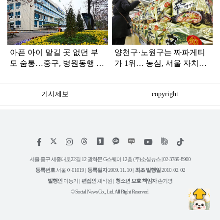
라
인
아픈 아이 맡길 곳 없던 부
양천구·노원구는 짜파게티
모 숨통…중구, 병원동행 서
가 1위… 농심, 서울 자치구
비스 추진
별 라면 인기지도 발표
기사제보
copyright
저
페
인
위
틱
작
이
스
키
톡
권
스
타
트
서울 중구 세종대로22길 12 광화문 G스퀘어 12층 (주)소셜뉴스 | 02-3789-8900
정
북
그
리
보
등록번호
서울 아01019 |
등록일자
2009. 11. 10 |
최초 발행일
2010. 02. 02
램
유
튜
발행인
이동기 |
편집인
채석원 |
청소년 보호 책임자
손기영
브
© Social News Co., Ltd. All Right Reserved.