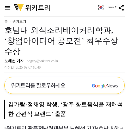
위
위키트리
menu
share
Korean
▼
키
트
리
홈
위키트리
호남대 외식조리베이커리학과,
‘창업아이디어 공모전’ 최우수상
수상
노해섭 기자
nogary@wikitree.co.kr
2025-09-07 10:40
작성일
위키트리를 팔로우하세요
G
o
o
g
l
e
News
김가람·정채영 학생, ‘광주 향토음식을 재해석
한 간편식 브랜드’ 출품
[위키트리 광주전남취재본부 노해섭 기자]
호남대학교