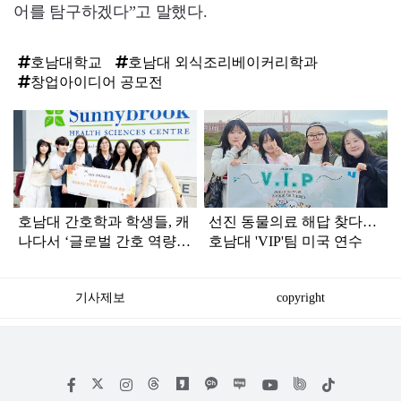
어를 탐구하겠다”고 말했다.
호남대학교
호남대 외식조리베이커리학과
창업아이디어 공모전
탑
라
인
호남대 간호학과 학생들, 캐
선진 동물의료 해답 찾다…
나다서 ‘글로벌 간호 역량’
호남대 'VIP'팀 미국 연수
키웠다
기사제보
copyright
저
페
인
위
틱
작
이
스
키
톡