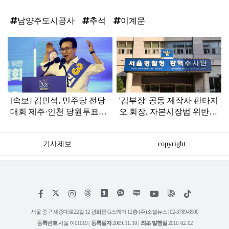
남양주도시공사
추석
이계문
탑
라
인
[속보] 김민석, 민주당 전당
'김부장' 공동 제작사 판타지
대회 제주·인천 당원투표서
오 회장, 자본시장법 위반
승리로 1위 탈환
혐의로 피소됐다
기사제보
copyright
저
페
인
위
틱
작
이
스
키
톡
권
스
타
트
서울 중구 세종대로22길 12 광화문 G스퀘어 12층 (주)소셜뉴스 | 02-3789-8900
정
북
그
리
보
등록번호
서울 아01019 |
등록일자
2009. 11. 10 |
최초 발행일
2010. 02. 02
램
유