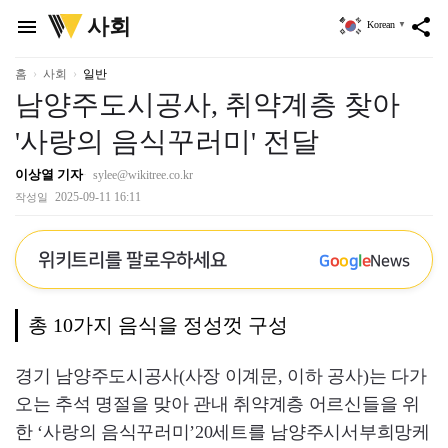
위
사회
menu
share
Korean
▼
키
트
리
홈
사회
일반
남양주도시공사, 취약계층 찾아
'사랑의 음식꾸러미' 전달
이상열 기자
sylee@wikitree.co.kr
2025-09-11 16:11
작성일
위키트리를 팔로우하세요
G
o
o
g
l
e
News
총 10가지 음식을 정성껏 구성
경기 남양주도시공사(사장 이계문, 이하 공사)는 다가
오는 추석 명절을 맞아 관내 취약계층 어르신들을 위
한 ‘사랑의 음식꾸러미’20세트를 남양주시서부희망케