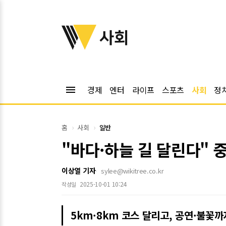
위키트리
사회
menu
경제
엔터
라이프
스포츠
사회
정
홈
사회
일반
"바다·하늘 길 달린다" 중
이상열 기자
sylee@wikitree.co.kr
2025-10-01 10:24
작성일
5km·8km 코스 달리고, 공연·불꽃까