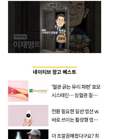
네이티브 광고 베스트
‘혈관 긁는 유리 파편’ 호모
시스테인… 심혈관 질환
으로 사망 위험 부른다
전환 필요한 일반 엽산 vs
바로 쓰이는 활성형 엽
산… 차이는?
더 초깔끔해졌다구요? 최
‘Quatrefolic®’ 주목