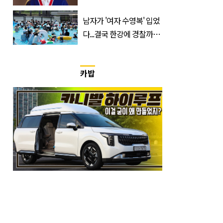
개 숙였다…무슨 일
남자가 '여자 수영복' 입었
다...결국 한강에 경찰까지
출동 (+사진)
카밥