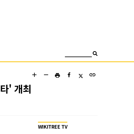
검색
add
remove
link
print
타' 개최
WIKITREE TV