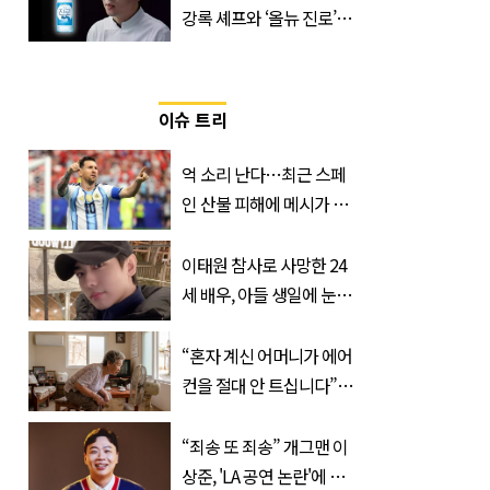
강록 셰프와 ‘올뉴 진로’의
만남
이슈 트리
억 소리 난다…최근 스페
인 산불 피해에 메시가 기
부한 '금액'
이태원 참사로 사망한 24
세 배우, 아들 생일에 눈물
쏟은 어머니
“혼자 계신 어머니가 에어
컨을 절대 안 트십니다”…
반응 폭발한 사연의 정체
“죄송 또 죄송” 개그맨 이
상준, 'LA 공연 논란'에 고