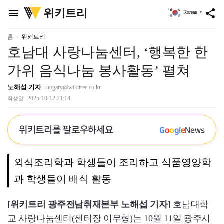
위
위키트리
menu
share
Korean
▼
키
트
리
홈
위키트리
호남대 사랑나눔센터, ‘행복한 한
가위 음식나눔 봉사활동’ 펼쳐
노해섭 기자
nogary@wikitree.co.kr
2025-10-12 21:14
작성일
위키트리를 팔로우하세요
G
o
o
g
l
e
News
외식조리학과 학생들이 조리하고 식품영양학
과 학생들이 배식 활동
[위키트리 광주전남취재본부 노해섭 기자]
호남대학
교 사랑나눔센터(센터장 이무형)는 10월 11일 광주시