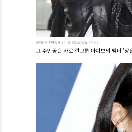
블랙핑크 멤버 로제(왼), 제니(오)의 모습. / 뉴스1
그 주인공은 바로 걸그룹 아이브의 멤버 '장