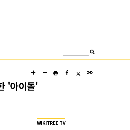
검색
add
remove
link
print
 '아이돌'
WIKITREE TV