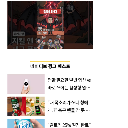
네이티브 광고 베스트
전환 필요한 일반 엽산 vs
바로 쓰이는 활성형 엽
산… 차이는?
“내 목소리가 쏘니 형에
‘Quatrefolic®’ 주목
게..?” 축구 팬들 잠 못 들
게 할 테라의 역대급 이벤
“칼로리 25% 절감 완료”
트