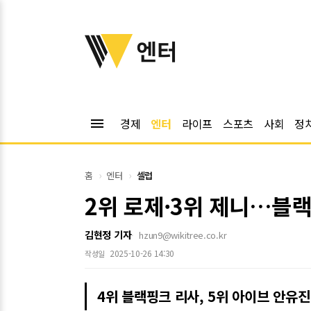
위키트리
엔터
menu
경제
엔터
라이프
스포츠
사회
정
홈
엔터
셀럽
2위 로제·3위 제니…블랙
김현정 기자
hzun9@wikitree.co.kr
2025-10-26 14:30
작성일
4위 블랙핑크 리사, 5위 아이브 안유진