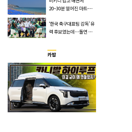
비키니 입고 해변서
20~30분 떨어진 마트·주
거지 이동 피서객 목격담
‘한국 축구대표팀 감독’ 유
속출, 반응 폭발
력 후보였는데…돌연 코
트디부아르 지휘봉 잡은
‘거장’
카밥