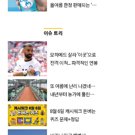
올여름 한정 판매되는 ‘최
저 칼로리 소주’ 나왔다
이슈 트리
모하메드 살라 '이곳'으로
전격 이적... 파격적인 연봉
또 여름에 난리 나겠네…
내년부터 농가에 풀린다는
'신품종' 한국 과일
8월 6일 캐시워크 돈버는
퀴즈 문제+정답