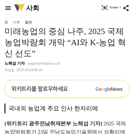
위
사회
menu
share
Korean
▼
키
트
리
홈
사회
일반
미래농업의 중심 나주, 2025 국제
농업박람회 개막 “AI와 K-농업 혁
신 선도”
노해섭 기자
nogary@wikitree.co.kr
2025-10-24 00:20
작성일
위키트리를 팔로우하세요
G
o
o
g
l
e
News
국내외 농업계 주요 인사 한자리에
[위키트리 광주전남취재본부 노해섭 기자]
2025 국제
농업박람회가 23일 전남도농업기술원에서 성황리에