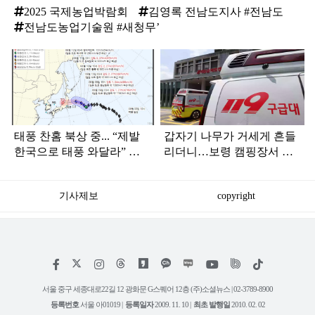
2025 국제농업박람회
김영록 전남도지사 #전남도
전남도농업기술원 #새청무’
탑
라
인
태풍 찬홈 북상 중... “제발
갑자기 나무가 거세게 흔들
한국으로 태풍 와달라” 말
리더니…보령 캠핑장서 일
나오는 이유
가족 등 7명 병원행
기사제보
copyright
저
페
인
위
틱
작
이
스
키
톡
권
스
타
트
서울 중구 세종대로22길 12 광화문 G스퀘어 12층 (주)소셜뉴스 | 02-3789-8900
정
북
그
리
보
등록번호
서울 아01019 |
등록일자
2009. 11. 10 |
최초 발행일
2010. 02. 02
램
유