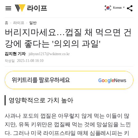
위
라이프
menu
share
Korean
▼
키
트
리
홈
라이프
일반
버리지마세요…껍질 채 먹으면 건
강에 좋다는 '의외의 과일'
김지현 기자
jiihyun1217@wikitree.co.kr
2025-11-08 16:10
작성일
위키트리를 팔로우하세요
G
o
o
g
l
e
News
영양학적으로 가치 높아
사과나 포도의 껍질은 아무렇지 않게 먹는 이들이 많
지만, 유독 키위만은 껍질째 먹는 것에 망설임을 느낀
다. 그러나 미국 라이프스타일 매체 심플레시피는 키