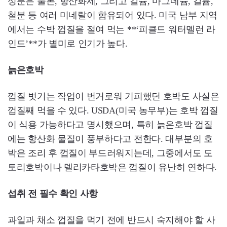
성분은 물론, 항산화제, 그리고 칼슘, 마그네슘, 칼륨,
철분 등 여러 미네랄이 함유되어 있다. 미국 남부 지역
에서는 수박 껍질을 절여 먹는 **‘피클드 워터멜런 라
인드’**가 별미로 인기가 높다.
늙은호박
껍질 벗기는 작업이 번거로워 기피했던 호박도 사실은
껍질째 먹을 수 있다. USDA(미국 농무부)는 호박 껍질
이 식용 가능하다고 명시했으며, 특히 늙은호박 껍질
에는 항산화 물질이 풍부하다고 전한다. 대부분의 호
박은 조리 후 껍질이 부드러워지는데, 그중에서도 도
토리호박이나 델리카타호박은 껍질이 유난히 연하다.
섭취 전 필수 확인 사항
과일과 채소 껍질을 먹기 전에 반드시 숙지해야 할 사