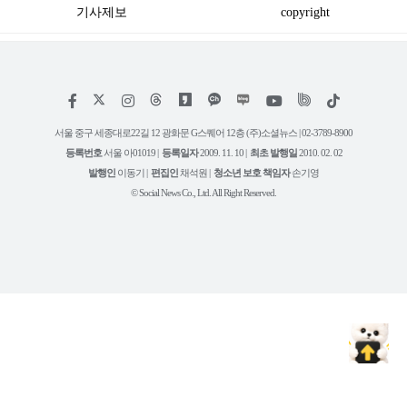
기사제보
copyright
저
페
인
위
틱
작
이
스
키
톡
권
스
타
트
서울 중구 세종대로22길 12 광화문 G스퀘어 12층 (주)소셜뉴스 | 02-3789-8900
정
북
그
리
보
등록번호
서울 아01019 |
등록일자
2009. 11. 10 |
최초 발행일
2010. 02. 02
램
유
튜
발행인
이동기 |
편집인
채석원 |
청소년 보호 책임자
손기영
브
© Social News Co., Ltd. All Right Reserved.