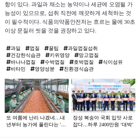
항이 있다. 과일과 채소는 농약이나 세균에 오염될 가
능성이 있으므로, 섭취 직전에 깨끗하게 세척하는 것
이 필수적이다. 식품의약품안전처는 흐르는 물에 30초
이상 문질러 씻을 것을 권장하고 있다.
과일
껍질
꿀팁
과일껍질섭취
건강한식습관
키위영양
망고껍질
바나나껍질
수박껍질
호박껍질
식이섬유
비타민
영양성분
친환경식습관
탑
라
인
또 여름에 난리 나겠네…내
장성 복숭아 국회 입맛 사로
년부터 농가에 풀린다는 '신
잡다…하루 2400만원 ‘대박’
품종' 한국 과일