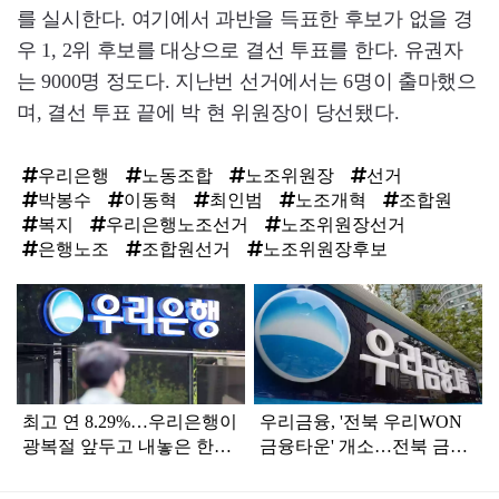
를 실시한다. 여기에서 과반을 득표한 후보가 없을 경
우 1, 2위 후보를 대상으로 결선 투표를 한다. 유권자
는 9000명 정도다. 지난번 선거에서는 6명이 출마했으
며, 결선 투표 끝에 박 현 위원장이 당선됐다.
우리은행
노동조합
노조위원장
선거
박봉수
이동혁
최인범
노조개혁
조합원
복지
우리은행노조선거
노조위원장선거
은행노조
조합원선거
노조위원장후보
탑
라
인
최고 연 8.29%…우리은행이
우리금융, '전북 우리WON
광복절 앞두고 내놓은 한정
금융타운' 개소…전북 금융
판 적금
중심지 도약 본격화