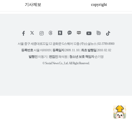
기사제보
copyright
저
페
인
위
틱
작
이
스
키
톡
권
스
타
트
서울 중구 세종대로22길 12 광화문 G스퀘어 12층 (주)소셜뉴스 | 02-3789-8900
정
북
그
리
보
등록번호
서울 아01019 |
등록일자
2009. 11. 10 |
최초 발행일
2010. 02. 02
램
유
튜
발행인
이동기 |
편집인
채석원 |
청소년 보호 책임자
손기영
브
© Social News Co., Ltd. All Right Reserved.