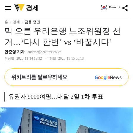
위
경제
menu
share
Korean
▼
키
트
리
홈
경제
금융·증권
막 오른 우리은행 노조위원장 선
거…‘다시 한번’ vs ‘바꿉시다’
안준영 기자
andrew@wikitree.co.kr
2025-11-14 19:32
2025-11-15 05:13
작성일
수정일
위키트리를 팔로우하세요
G
o
o
g
l
e
News
유권자 9000여명…내달 2일 1차 투표