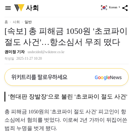
위
사회
menu
share
Korean
▼
키
트
리
홈
사회
일반
[속보] 총 피해금 1050원 '초코파이
절도 사건'…항소심서 무죄 떴다
권미정 기자
undecided@wikitree.co.kr
2025-11-27 10:20
작성일
위키트리를 팔로우하세요
G
o
o
g
l
e
News
'현대판 장발장'으로 불린 '초코파이 절도 사건'
총 피해금 1050원의 '초코파이 절도 사건' 피고인이 항
소심에서 혐의를 벗었다. 이로써 2년 가까이 뒤집어쓴
범죄 누명을 벗게 됐다.