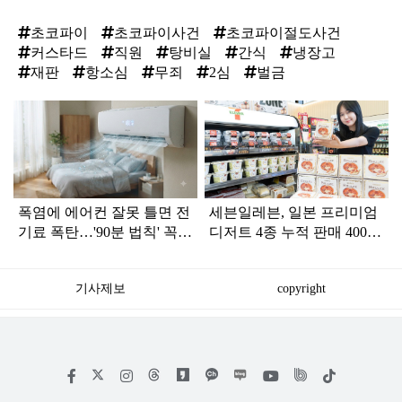
초코파이
초코파이사건
초코파이절도사건
커스타드
직원
탕비실
간식
냉장고
재판
항소심
무죄
2심
벌금
탑
라
인
폭염에 에어컨 잘못 틀면 전
세븐일레븐, 일본 프리미엄
기료 폭탄…'90분 법칙' 꼭
디저트 4종 누적 판매 400만
확인하세요
개 돌파
기사제보
copyright
저
페
인
위
틱
작
이
스
키
톡
권