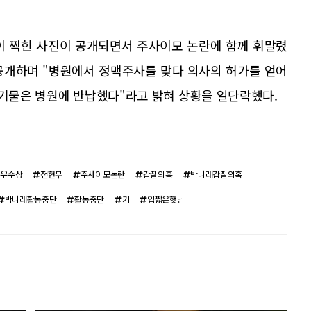
이 찍힌 사진이 공개되면서 주사이모 논란에 함께 휘말렸
공개하며 "병원에서 정맥주사를 맞다 의사의 허가를 얻어
폐기물은 병원에 반납했다"라고 밝혀 상황을 일단락했다.
최우수상
전현무
주사이모논란
갑질의혹
박나래갑질의혹
박나래활동중단
활동중단
키
입짧은햇님