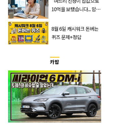
"며느리 친정이 집값으로
10억을 보탰습니다... 맘이
불편하네요"
8월 6일 캐시워크 돈버는
퀴즈 문제+정답
카밥