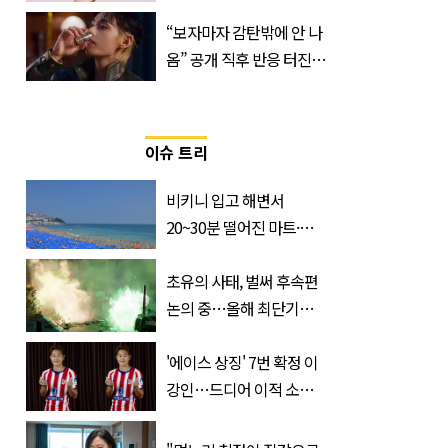
산… 차이는?
“보자마자 감탄밖에 안 나
‘Quatrefolic®’ 주목
옴” 공개 직후 반응 터진
진로 뷔 캠페인 영상
이슈 트리
비키니 입고 해변서
20~30분 떨어진 마트·주
거지 이동 피서객 목격담
속출, 반응 폭발
초유의 사태, 벌써 후속편
논의 중…올해 최단기간
400만 돌파 성공한 ‘영화’
정체
'에이스 상징' 7번 확정 이
강인…드디어 이적 소감
입 열었다