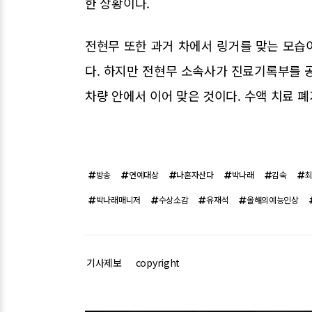
한 상황이다.
전현무 또한 과거 차에서 링거를 맞는 모습
다. 하지만 전현무 소속사가 진료기록부를 
차량 안에서 이어 맞은 것이다. 수액 치료 
방송
연예대상
나혼자산다
박나래
김숙
박나래매니저
수상소감
유재석
올해의예능인상
기사제보
copyright