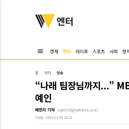
위키트리
엔터
menu
경제
엔터
라이프
스포츠
사회
정
홈
엔터
방송
“나래 팀장님까지...” 
예인
배민지 기자
mjb0719@wikitree.co.kr
2025-12-30 10:22
작성일