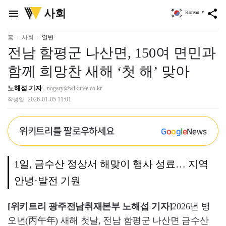
위
사회
menu
share
Korean
▼
키
트
리
홈
사회
일반
전남 함평군 나산면, 150여 면민과
함께 희망찬 새해 ‘첫 해’ 맞아
노해섭 기자
nogary@wikitree.co.kr
2026-01-05 11:01
작성일
위키트리를 팔로우하세요
G
o
o
g
l
e
News
1일, 금수산 정상서 해맞이 행사 성료… 지역
안녕·발전 기원
[위키트리 광주전남취재본부 노해섭 기자]
2026년 병
오년(丙午年) 새해 첫날, 전남 함평군 나산면 금수산