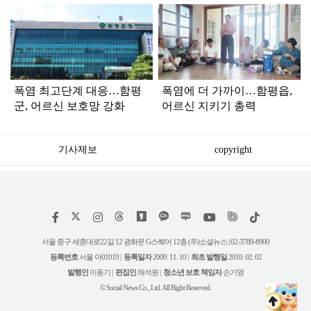
탑
라
인
폭염 최고단계 대응…함평
폭염에 더 가까이…함평읍,
군, 어르신 보호망 강화
어르신 지키기 총력
기사제보
copyright
저
페
인
위
틱
작
이
스
키
톡
권
스
타
트
서울 중구 세종대로22길 12 광화문 G스퀘어 12층 (주)소셜뉴스 | 02-3789-8900
정
북
그
리
보
등록번호
서울 아01019 |
등록일자
2009. 11. 10 |
최초 발행일
2010. 02. 02
램
유
튜
발행인
이동기 |
편집인
채석원 |
청소년 보호 책임자
손기영
브
© Social News Co., Ltd. All Right Reserved.