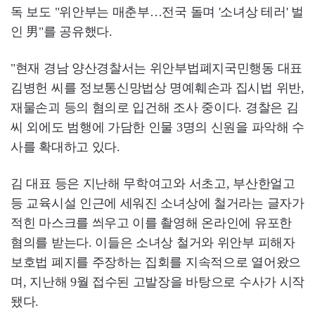
독 보도 "위안부는 매춘부…전국 돌며 '소녀상 테러' 벌
인 男"를 공유했다.
"현재 경남 양산경찰서는 위안부법폐지국민행동 대표
김병헌 씨를 정보통신망법상 명예훼손과 집시법 위반,
재물손괴 등의 혐의로 입건해 조사 중이다. 경찰은 김
씨 외에도 범행에 가담한 인물 3명의 신원을 파악해 수
사를 확대하고 있다.
김 대표 등은 지난해 무학여고와 서초고, 부산한얼고
등 교육시설 인근에 세워진 소녀상에 철거라는 글자가
적힌 마스크를 씌우고 이를 촬영해 온라인에 유포한
혐의를 받는다. 이들은 소녀상 철거와 위안부 피해자
보호법 폐지를 주장하는 집회를 지속적으로 열어왔으
며, 지난해 9월 접수된 고발장을 바탕으로 수사가 시작
됐다.