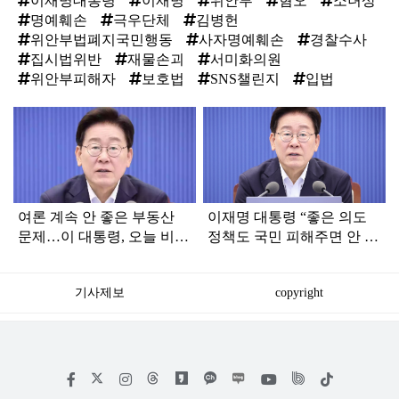
이재명대통령
이재명
위안부
혐오
소녀상
명예훼손
극우단체
김병헌
위안부법폐지국민행동
사자명예훼손
경찰수사
집시법위반
재물손괴
서미화의원
위안부피해자
보호법
SNS챌린지
입법
탑
라
인
여론 계속 안 좋은 부동산
이재명 대통령 “좋은 의도
문제…이 대통령, 오늘 비공
정책도 국민 피해주면 안 하
개로 ‘이것’ 진행한다
느니만 못해”
기사제보
copyright
저
페
인
위
틱
작
이
스
키
톡