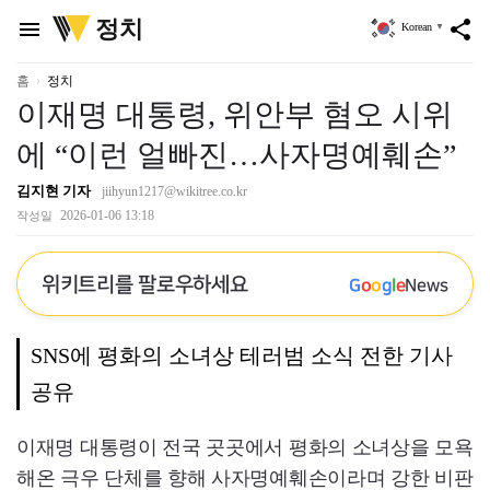
위
정치
menu
share
Korean
▼
키
트
리
홈
정치
이재명 대통령, 위안부 혐오 시위
에 “이런 얼빠진…사자명예훼손”
김지현 기자
jiihyun1217@wikitree.co.kr
2026-01-06 13:18
작성일
위키트리를 팔로우하세요
G
o
o
g
l
e
News
SNS에 평화의 소녀상 테러범 소식 전한 기사
공유
이재명 대통령이 전국 곳곳에서 평화의 소녀상을 모욕
해온 극우 단체를 향해 사자명예훼손이라며 강한 비판