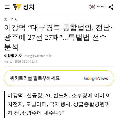
위
정치
menu
share
Korean
▼
키
트
리
홈
정치
이강덕 “대구경북 통합법안, 전남·
광주에 27전 27패”...특벌법 전수
분석
이창형 기자
chang@wikitree.co.kr
2026-02-24 12:46
작성일
위키트리를 팔로우하세요
G
o
o
g
l
e
News
이강덕 "신공항, AI, 반도체, 소부장에 이어 이
차전지, 모빌리티, 국제행사, 상급종합병원까
지 전남·광주에 내주나?"