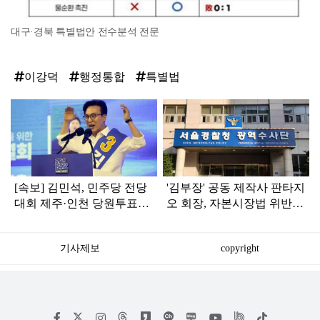
대구·경북 특별법안 전수분석 전문
이강덕
행정통합
특별법
탑
라
인
[속보] 김민석, 민주당 전당
'김부장' 공동 제작사 판타지
대회 제주·인천 당원투표서
오 회장, 자본시장법 위반
승리로 1위 탈환
혐의로 피소됐다
기사제보
copyright
저
페
인
위
틱