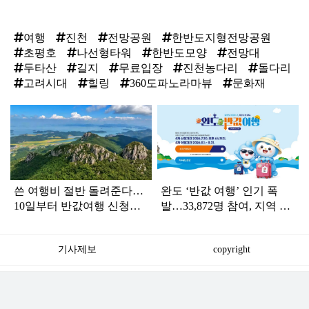
여행
진천
전망공원
한반도지형전망공원
초평호
나선형타워
한반도모양
전망대
두타산
길지
무료입장
진천농다리
돌다리
고려시대
힐링
360도파노라마뷰
문화재
탑
라
인
쓴 여행비 절반 돌려준다…
완도 ‘반값 여행’ 인기 폭
10일부터 반값여행 신청받
발…33,872명 참여, 지역 소
는 '이 지역'
비 42억 원 돌파
기사제보
copyright