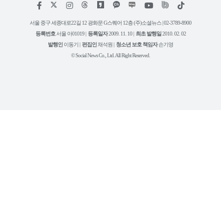
저
페
인
위
틱
작
이
스
키
톡
권
스
타
트
서울 중구 세종대로22길 12 광화문 G스퀘어 12층 (주)소셜뉴스 | 02-3789-8900
정
북
그
리
보
등록번호
서울 아01019 |
등록일자
2009. 11. 10 |
최초 발행일
2010. 02. 02
램
유
튜
발행인
이동기 |
편집인
채석원 |
청소년 보호 책임자
손기영
브
© Social News Co., Ltd. All Right Reserved.