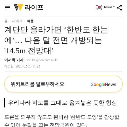
위
라이프
menu
share
Korean
▼
키
트
리
홈
라이프
여행
계단만 올라가면 ‘한반도 한눈
에’… 다음 달 전면 개방되는
'14.5m 전망대'
이서희 기자
sh0302@wikitree.co.kr
2026-02-25 11:22
작성일
위키트리를 팔로우하세요
G
o
o
g
l
e
News
우리나라 지도를 그대로 옮겨놓은 듯한 형상
드론을 띄우지 않고도 완벽한 '한반도 모양'을 감상할
수 있어 눈길을 끄는 전망공원이 있다.