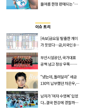
올여름 한정 판매되는 ‘최
저 칼로리 소주’ 나왔다
이슈 트리
[속보]금요일 탈출한 개미
가 웃었다…금,외국인 8조
매수에도 월,삼성전자·SK
부산시설공단, 국가대표
하이닉스 '와르르'
공백 넘고 정상 우뚝…디
비전리그 우승컵 품었다
“냈는데, 돌려달라” 세금
130억 납부했던 차은우,
불복 청구
남자가 '여자 수영복' 입었
다...결국 한강에 경찰까지