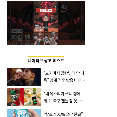
네이티브 광고 베스트
“보자마자 감탄밖에 안 나
옴” 공개 직후 반응 터진
진로 뷔 캠페인 영상
“내 목소리가 쏘니 형에
게..?” 축구 팬들 잠 못 들
게 할 테라의 역대급 이벤
“칼로리 25% 절감 완료”
트