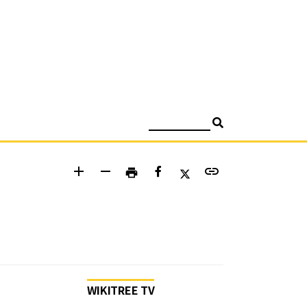
검색
add
remove
link
print
WIKITREE TV