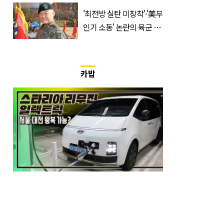
출동 (+사진)
'최전방 실탄 미장착'·'美무
인기 소동' 논란의 육군 1
군단장, 결국 이렇게 됐다
카밥