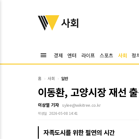
위키트리
사회
menu
경제
엔터
라이프
스포츠
사회
정
홈
사회
일반
이동환, 고양시장 재선 출
이상열 기자
sylee@wikitree.co.kr
2026-05-08 14:41
작성일
자족도시를 위한 필연의 시간