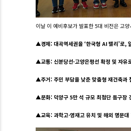
이날 이 예비후보가 발표한 5대 비전은 고양
▲경제: 대곡역세권을 ‘한국형 AI 밸리’로,
▲교통: 신분당선·고양은평선 확정 및 자유로 
▲주거: 주민 부담을 낮춘 맞춤형 재건축과 
▲문화: 덕양구 5만 석 규모 최첨단 돔구장
▲교육: 과학고·영재고 유치 및 해외 명문대