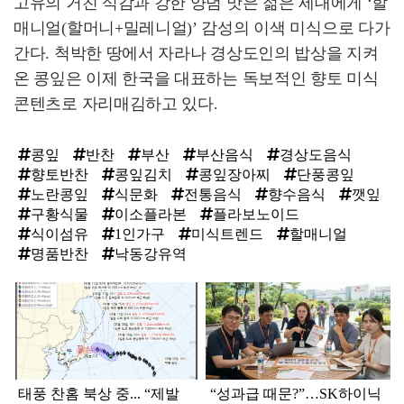
고유의 거친 식감과 강한 양념 맛은 젊은 세대에게 ‘할
매니얼(할머니+밀레니얼)’ 감성의 이색 미식으로 다가
간다. 척박한 땅에서 자라나 경상도인의 밥상을 지켜
온 콩잎은 이제 한국을 대표하는 독보적인 향토 미식
콘텐츠로 자리매김하고 있다.
콩잎
반찬
부산
부산음식
경상도음식
향토반찬
콩잎김치
콩잎장아찌
단풍콩잎
노란콩잎
식문화
전통음식
향수음식
깻잎
구황식물
이소플라본
플라보노이드
식이섬유
1인가구
미식트렌드
할매니얼
명품반찬
낙동강유역
탑
라
인
태풍 찬홈 북상 중... “제발
“성과급 때문?”…SK하이닉