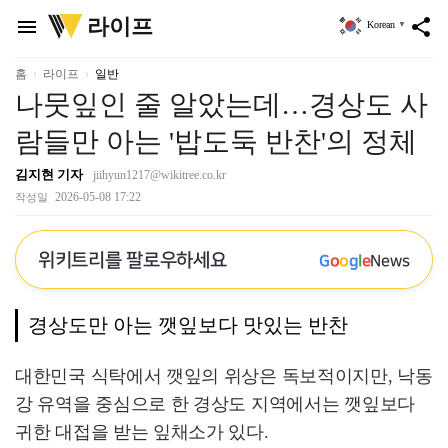
위
라이프
menu
share
Korean
▼
키
트
리
홈
라이프
일반
나뭇잎인 줄 알았는데…경상도 사
람들만 아는 '밥도둑 반찬'의 정체
김지현 기자
jiihyun1217@wikitree.co.kr
2026-05-08 17:22
작성일
위키트리를 팔로우하세요
G
o
o
g
l
e
News
경상도만 아는 깻잎보다 맛있는 반찬
대한민국 식탁에서 깻잎의 위상은 독보적이지만, 낙동
강 유역을 중심으로 한 경상도 지역에서는 깻잎보다
귀한 대접을 받는 잎채소가 있다.