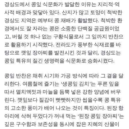
경상도에서 콩잎 식문화가 발달한 이유는 지리적·역
사적 배경과 맞닿아 있다. 산지가 많고 토양이 척박한
경상도 지역은 예부터 콩 재배가 활발했다. 척박한 환
경에서도 잘 자라는 콩은 소중한 단백질 공급원이었
고, 버릴 것 하나 없는 구황식물로서 그 잎까지 반찬으
로 활용하기 시작했다. 전라도가 풍부한 식재료를 바
탕으로 깻잎 장아찌를 발전시킨 것과 달리, 경상도는
콩잎 특유의 질긴 생명력을 식문화로 승화시켰다.
콩잎 반찬은 채취 시기와 가공 방식에 따라 그 결을 달
리한다. 여름철에 즐기는 ‘생콩잎 김치’는 푸른 잎을
따서 멸치액젓과 마늘을 듬뿍 넣은 강한 양념에 버무
린다. 깻잎보다 질감이 빳빳하지만 씹을수록 콩 특유
의 고소한 풍미가 배어 나오는 것이 특징이다. 된장 항
아리에 삭혀 두었다가 꺼내 먹는 ‘된장 콩잎 장아찌’는
깊은 구수함과 보존성을 동시에 잡은 지혜의 산물이