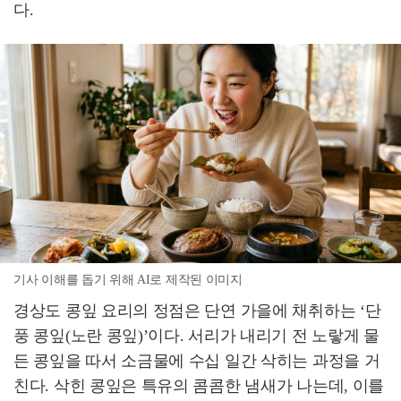
다.
기사 이해를 돕기 위해 AI로 제작된 이미지
경상도 콩잎 요리의 정점은 단연 가을에 채취하는 ‘단
풍 콩잎(노란 콩잎)’이다. 서리가 내리기 전 노랗게 물
든 콩잎을 따서 소금물에 수십 일간 삭히는 과정을 거
친다. 삭힌 콩잎은 특유의 콤콤한 냄새가 나는데, 이를