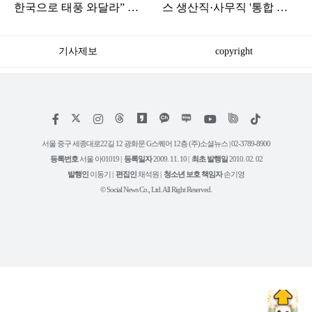
한국으로 태풍 와달라” 말
스 생산직·사무직 '통합 노
나오는 이유
조' 준비
기사제보
copyright
저
페
인
위
틱
작
이
스
키
톡
권
스
타
트
서울 중구 세종대로22길 12 광화문 G스퀘어 12층 (주)소셜뉴스 | 02-3789-8900
정
북
그
리
보
등록번호
서울 아01019 |
등록일자
2009. 11. 10 |
최초 발행일
2010. 02. 02
램
유
튜
발행인
이동기 |
편집인
채석원 |
청소년 보호 책임자
손기영
브
© Social News Co., Ltd. All Right Reserved.