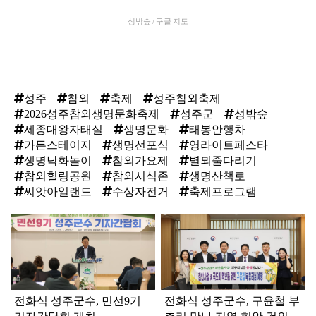
성밖숲 / 구글 지도
성주
참외
축제
성주참외축제
2026성주참외생명문화축제
성주군
성밖숲
세종대왕자태실
생명문화
태봉안행차
가든스테이지
생명선포식
영라이트페스타
생명낙화놀이
참외가요제
별뫼줄다리기
참외힐링공원
참외시식존
생명산책로
씨앗아일랜드
수상자전거
축제프로그램
탑
라
인
전화식 성주군수, 민선9기
전화식 성주군수, 구윤철 부