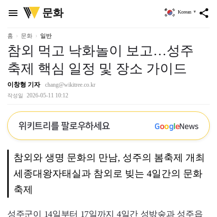
위
문화
menu
share
Korean
▼
키
트
리
홈
문화
일반
참외 먹고 낙화놀이 보고…성주
축제 핵심 일정 및 장소 가이드
이창형 기자
chang@wikitree.co.kr
2026-05-11 10:12
작성일
위키트리를 팔로우하세요
G
o
o
g
l
e
News
참외와 생명 문화의 만남, 성주의 봄축제 개최
세종대왕자태실과 참외로 빚는 4일간의 문화
축제
성주군이 14일부터 17일까지 4일간 성밖숲과 성주읍