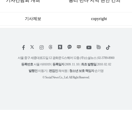
기자간담회 개최
총리 만나 지역 현안 건의
기사제보
copyright
저
페
인
위
틱
작
이
스
키
톡
권
스
타
트
서울 중구 세종대로22길 12 광화문 G스퀘어 12층 (주)소셜뉴스 | 02-3789-8900
정
북
그
리
보
등록번호
서울 아01019 |
등록일자
2009. 11. 10 |
최초 발행일
2010. 02. 02
램
유
튜
발행인
이동기 |
편집인
채석원 |
청소년 보호 책임자
손기영
브
© Social News Co., Ltd. All Right Reserved.