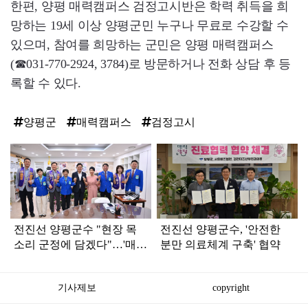
한편, 양평 매력캠퍼스 검정고시반은 학력 취득을 희
망하는 19세 이상 양평군민 누구나 무료로 수강할 수
있으며, 참여를 희망하는 군민은 양평 매력캠퍼스
(☎031-770-2924, 3784)로 방문하거나 전화 상담 후 등
록할 수 있다.
양평군
매력캠퍼스
검정고시
탑
라
인
전진선 양평군수 "현장 목
전진선 양평군수, '안전한
소리 군정에 담겠다"…'매력
분만 의료체계 구축' 협약
이음 소통의 장' 운영
기사제보
copyright