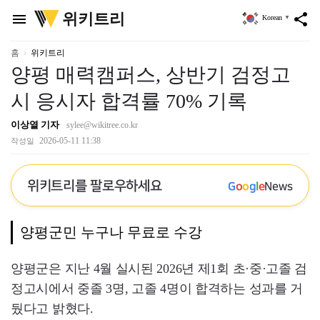
위
위키트리
menu
share
Korean
▼
키
트
리
홈
위키트리
양평 매력캠퍼스, 상반기 검정고
시 응시자 합격률 70% 기록
이상열 기자
sylee@wikitree.co.kr
2026-05-11 11:38
작성일
위키트리를 팔로우하세요
G
o
o
g
l
e
News
양평군민 누구나 무료로 수강
양평군은 지난 4월 실시된 2026년 제1회 초·중·고졸 검
정고시에서 중졸 3명, 고졸 4명이 합격하는 성과를 거
뒀다고 밝혔다.