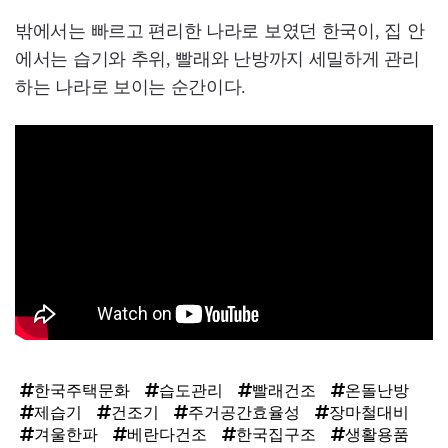
밖에서는 빠르고 편리한 나라로 보였던 한국이, 집 안
에서는 습기와 추위, 빨래와 난방까지 세밀하게 관리
하는 나라로 보이는 순간이다.
한국주택문화
습도관리
빨래건조
온돌난방
제습기
건조기
주거공간효율성
장마철대비
겨울한파
베란다건조
한국집구조
생활용품