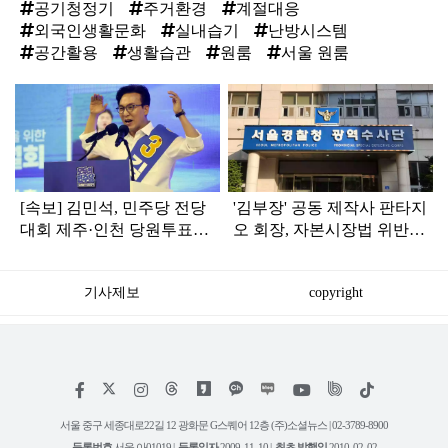
공기청정기
주거환경
계절대응
외국인생활문화
실내습기
난방시스템
공간활용
생활습관
원룸
서울 원룸
탑
라
인
[속보] 김민석, 민주당 전당
'김부장' 공동 제작사 판타지
대회 제주·인천 당원투표서
오 회장, 자본시장법 위반
승리로 1위 탈환
혐의로 피소됐다
기사제보
copyright
저
페
인
위
틱
작
이
스
키
톡
권
스
타
트
서울 중구 세종대로22길 12 광화문 G스퀘어 12층 (주)소셜뉴스 | 02-3789-8900
정
북
그
리
보
등록번호
서울 아01019 |
등록일자
2009. 11. 10 |
최초 발행일
2010. 02. 02