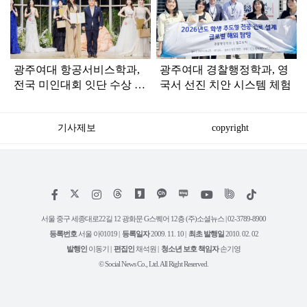
라
인
광주여대 항공서비스학과,
광주여대 경찰행정학과, 영
전국 미인대회 잇단 수상 쾌
국서 선진 치안 시스템 체험
거
기사제보
copyright
저
페
인
위
틱
작
이
스
키
톡
권
스
타
트
서울 중구 세종대로22길 12 광화문 G스퀘어 12층 (주)소셜뉴스 | 02-3789-8900
정
북
그
리
보
등록번호
서울 아01019 |
등록일자
2009. 11. 10 |
최초 발행일
2010. 02. 02
램
유
튜
발행인
이동기 |
편집인
채석원 |
청소년 보호 책임자
손기영
브
© Social News Co., Ltd. All Right Reserved.