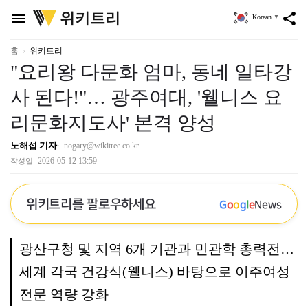
위
위키트리
menu
share
Korean
▼
키
트
리
홈
위키트리
"요리왕 다문화 엄마, 동네 일타강
사 된다!"… 광주여대, '웰니스 요
리문화지도사' 본격 양성
노해섭 기자
nogary@wikitree.co.kr
2026-05-12 13:59
작성일
위키트리를 팔로우하세요
G
o
o
g
l
e
News
광산구청 및 지역 6개 기관과 민관학 총력전…
세계 각국 건강식(웰니스) 바탕으로 이주여성
전문 역량 강화