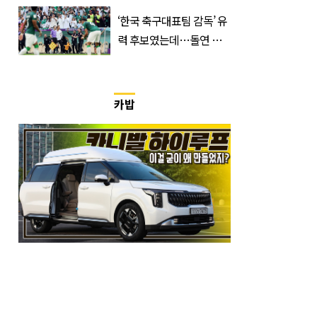
저는 집에 있는 게 휴가”
‘한국 축구대표팀 감독’ 유
력 후보였는데…돌연 코
트디부아르 지휘봉 잡은
‘거장’
카밥