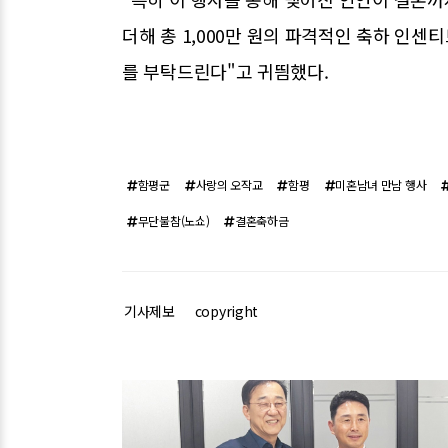
더해 총 1,000만 원의 파격적인 축하 인
를 부탁드린다"고 귀띔했다.
함평군
사랑의 오작교
함평
미혼남녀 만남 행사
무단불참(노쇼)
결혼축하금
기사제보
copyright
관련기사