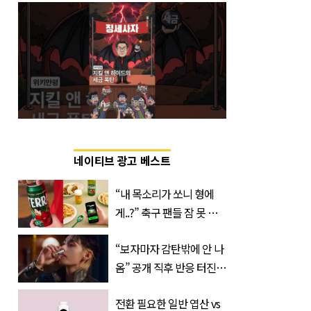
네이티브 광고 베스트
“내 목소리가 쏘니 형에
게..?” 축구 팬들 잠 못 들
게 할 테라의 역대급 이벤
“보자마자 감탄밖에 안 나
트
옴” 공개 직후 반응 터진
진로 뷔 캠페인 영상
전환 필요한 일반 엽산 vs