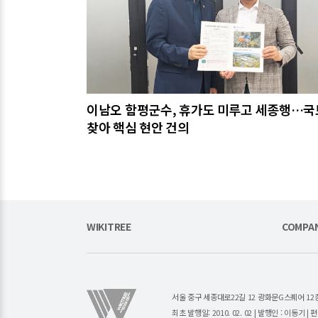
이남오 함평군수, 휴가도 미루고 세종행…
찾아 핵심 현안 건의
WIKITREE
COMPA
서울 중구 세종대로22길 12 광화문G스퀘어 12층 (주)소
최초 발행일: 2010. 02. 02 | 발행인 : 이동기 