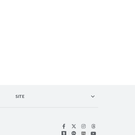
keyboard_arrow_down
SITE
위키트리 페이스북
위키트리 인스타그램