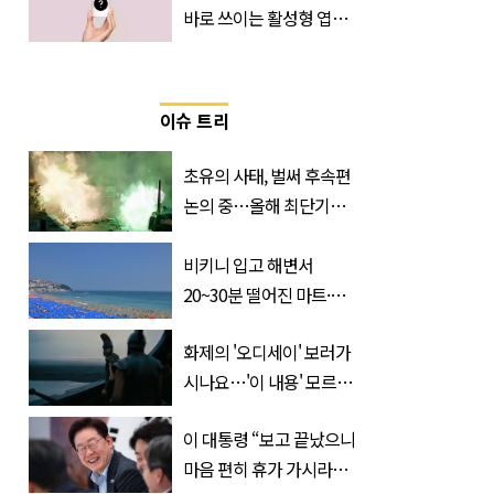
바로 쓰이는 활성형 엽
산… 차이는?
‘Quatrefolic®’ 주목
이슈 트리
초유의 사태, 벌써 후속편
논의 중…올해 최단기간
400만 돌파 성공한 ‘영화’
정체
비키니 입고 해변서
20~30분 떨어진 마트·주
거지 이동 피서객 목격담
화제의 '오디세이' 보러가
속출, 반응 폭발
시나요…'이 내용' 모르고
가면 절반만 보입니다
이 대통령 “보고 끝났으니
마음 편히 휴가 가시라…