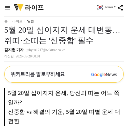
위
라이프
menu
share
Korean
▼
키
트
리
홈
라이프
일반
5월 20일 십이지지 운세 대변동…
쥐띠·소띠는 '신중함' 필수
김지현 기자
jiihyun1217@wikitree.co.kr
2026-05-20 00:01
작성일
위키트리를 팔로우하세요
G
o
o
g
l
e
News
5월 20일 십이지지 운세, 당신의 띠는 어느 쪽
일까?
신중함 vs 해결의 기운, 5월 20일 띠별 운세 대
전환