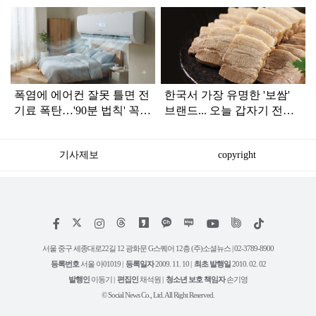
탑
라
인
폭염에 에어컨 잘못 틀면 전
한국서 가장 유명한 '보쌈'
기료 폭탄…'90분 법칙' 꼭
브랜드... 오늘 갑자기 전해
확인하세요
진 안 좋은 소식
기사제보
copyright
저
페
인
위
틱
작
이
스
키
톡
권
스
타
트
서울 중구 세종대로22길 12 광화문 G스퀘어 12층 (주)소셜뉴스 | 02-3789-8900
정
북
그
리
보
등록번호
서울 아01019 |
등록일자
2009. 11. 10 |
최초 발행일
2010. 02. 02
램
유
튜
발행인
이동기 |
편집인
채석원 |
청소년 보호 책임자
손기영
브
© Social News Co., Ltd. All Right Reserved.