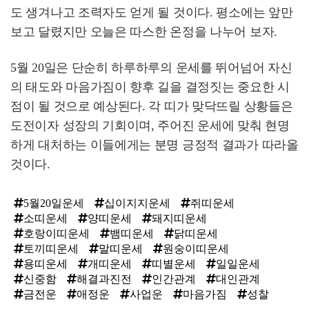
도 생겨나고 조력자도 얻게 될 것이다. 평소에는 앞만
보고 달렸지만 오늘은 따스한 온정을 나누어 보자.
5월 20일은 단순히 하루하루의 운세를 뛰어넘어 자신
의 태도와 마음가짐이 향후 길을 결정짓는 중요한 시
점이 될 것으로 예상된다. 각 띠가 맞닥뜨릴 상황들은
도전이자 성장의 기회이며, 주어진 운세에 맞춰 현명
하게 대처하는 이들에게는 분명 긍정적 결과가 따라올
것이다.
5월20일운세
십이지지운세
쥐띠운세
소띠운세
양띠운세
돼지띠운세
호랑이띠운세
뱀띠운세
닭띠운세
토끼띠운세
말띠운세
원숭이띠운세
용띠운세
개띠운세
띠별운세
일일운세
신중함
해결과진전
인간관계
대인관계
금전운
애정운
사업운
마음가짐
성찰