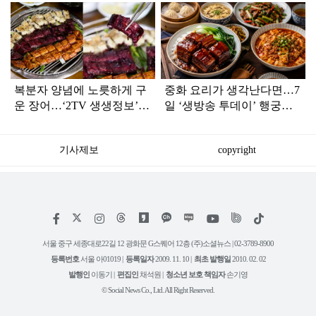
탑
라
인
복분자 양념에 노릇하게 구
중화 요리가 생각난다면…7
운 장어…‘2TV 생생정보’
일 ‘생방송 투데이’ 행궁동
장어 맛집 어디
BEST3
기사제보
copyright
저
페
인
위
틱
작
이
스
키
톡
권
스
타
트
서울 중구 세종대로22길 12 광화문 G스퀘어 12층 (주)소셜뉴스 | 02-3789-8900
정
북
그
리
보
등록번호
서울 아01019 |
등록일자
2009. 11. 10 |
최초 발행일
2010. 02. 02
램
유
튜
발행인
이동기 |
편집인
채석원 |
청소년 보호 책임자
손기영
브
© Social News Co., Ltd. All Right Reserved.