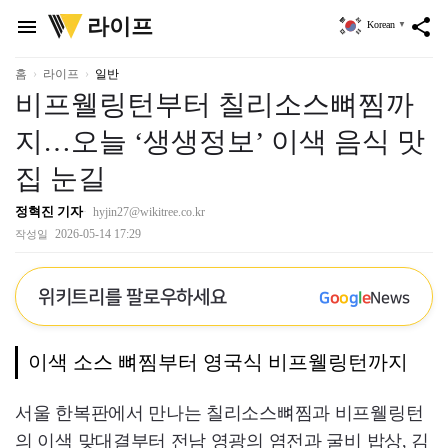
위
라이프
menu
share
Korean
▼
키
트
리
홈
라이프
일반
비프웰링턴부터 칠리소스뼈찜까
지…오늘 ‘생생정보’ 이색 음식 맛
집 눈길
정혁진 기자
hyjin27@wikitree.co.kr
2026-05-14 17:29
작성일
위키트리를 팔로우하세요
G
o
o
g
l
e
News
이색 소스 뼈찜부터 영국식 비프웰링턴까지
서울 한복판에서 만나는 칠리소스뼈찜과 비프웰링턴
의 이색 맞대결부터 전남 영광의 염전과 굴비 밥상, 김