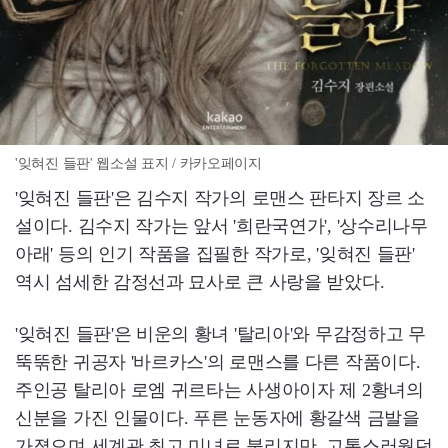
'잊혀진 들판' 웹소설 표지 / 카카오페이지
'잊혀진 들판'은 김수지 작가의 로맨스 판타지 장르 소
설이다. 김수지 작가는 앞서 '희란국연가', '상수리나무
아래' 등의 인기 작품을 집필한 작가로, '잊혀진 들판'
역시 섬세한 감정선과 묘사로 큰 사랑을 받았다.
'잊혀진 들판'은 비운의 황녀 '탈리아'와 무감정하고 무
뚝뚞한 귀공자 '바르카스'의 로맨스를 다른 작품이다.
주인공 탈리아 로엠 귀르타는 사생아이자 제 2황녀의
신분을 가진 인물이다. 푸른 눈동자에 황갈색 금발을
가졌으며 세계관 최고 미녀로 불리지만, 고통스러웠던