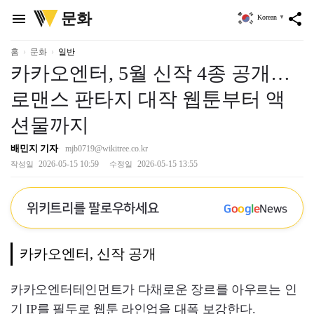
위
문화
menu
share
Korean
▼
키
트
리
홈
문화
일반
카카오엔터, 5월 신작 4종 공개…
로맨스 판타지 대작 웹툰부터 액
션물까지
배민지 기자
mjb0719@wikitree.co.kr
2026-05-15 10:59
2026-05-15 13:55
작성일
수정일
위키트리를 팔로우하세요
G
o
o
g
l
e
News
카카오엔터, 신작 공개
카카오엔터테인먼트가 다채로운 장르를 아우르는 인
기 IP를 필두로 웹툰 라인업을 대폭 보강한다.