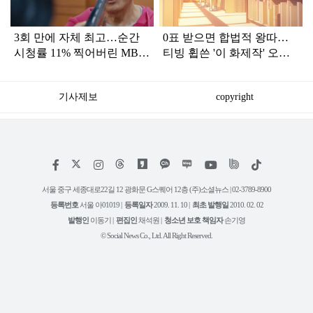
3회 만에 자체 최고…순간
0표 받으면 합법적 왕따…
시청률 11% 찍어버린 MBC
티빙 휩쓴 '이 화제작' 오늘
'한국 드라마'
왓챠서 공개
기사제보
copyright
저
페
인
위
틱
작
이
스
키
톡
권
스
타
트
서울 중구 세종대로22길 12 광화문 G스퀘어 12층 (주)소셜뉴스 | 02-3789-8900
정
북
그
리
보
등록번호
서울 아01019 |
등록일자
2009. 11. 10 |
최초 발행일
2010. 02. 02
램
유
튜
발행인
이동기 |
편집인
채석원 |
청소년 보호 책임자
손기영
브
© Social News Co., Ltd. All Right Reserved.