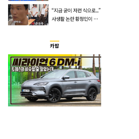
거지 이동 피서객 목격담
“지금 굳이 저런 식으로...”
속출, 반응 폭발
사생활 논란 황정민이 곧
출연할 예능 예고편 논란
카밥