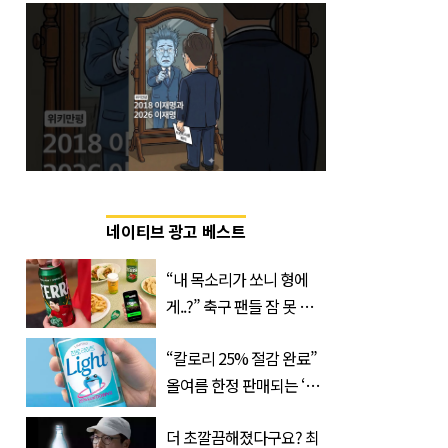
네이티브 광고 베스트
“내 목소리가 쏘니 형에
게..?” 축구 팬들 잠 못 들
게 할 테라의 역대급 이벤
“칼로리 25% 절감 완료”
트
올여름 한정 판매되는 ‘최
저 칼로리 소주’ 나왔다
더 초깔끔해졌다구요? 최