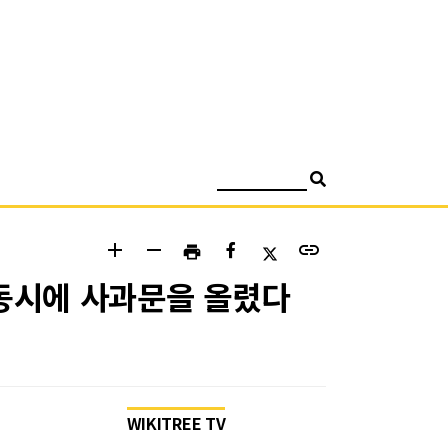
검색
add
remove
link
print
 동시에 사과문을 올렸다
WIKITREE TV