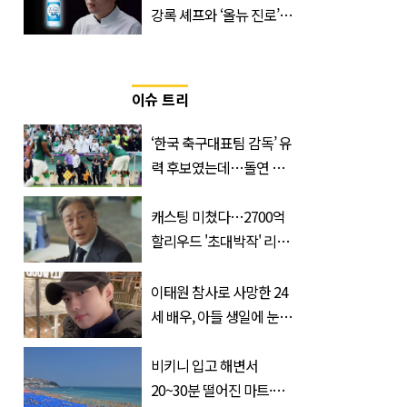
강록 셰프와 ‘올뉴 진로’의
만남
이슈 트리
‘한국 축구대표팀 감독’ 유
력 후보였는데…돌연 코
트디부아르 지휘봉 잡은
‘거장’
캐스팅 미쳤다…2700억
할리우드 '초대박작' 리메
이크하는 한국 영화
이태원 참사로 사망한 24
세 배우, 아들 생일에 눈물
쏟은 어머니
비키니 입고 해변서
20~30분 떨어진 마트·주