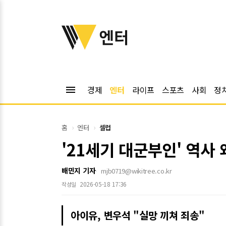
위키트리
엔터
menu
경제
엔터
라이프
스포츠
사회
정
홈
엔터
셀럽
'21세기 대군부인' 역사
배민지 기자
mjb0719@wikitree.co.kr
2026-05-18 17:36
작성일
아이유, 변우석 "실망 끼쳐 죄송"