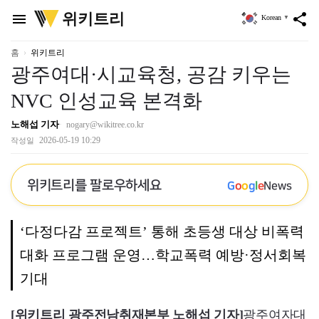
위
위키트리
menu
share
Korean
▼
키
트
리
홈
위키트리
광주여대·시교육청, 공감 키우는
NVC 인성교육 본격화
노해섭 기자
nogary@wikitree.co.kr
2026-05-19 10:29
작성일
위키트리를 팔로우하세요
G
o
o
g
l
e
News
‘다정다감 프로젝트’ 통해 초등생 대상 비폭력
대화 프로그램 운영…학교폭력 예방·정서회복
기대
[위키트리 광주전남취재본부 노해섭 기자]
광주여자대