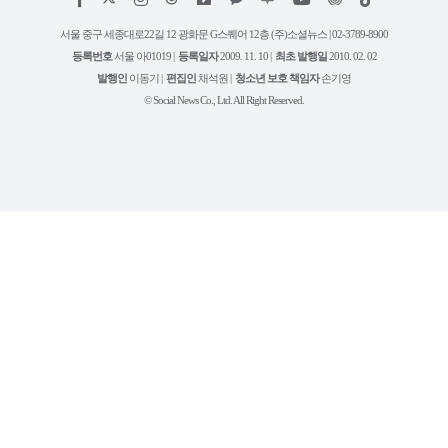
작
이
스
키
톡
권
스
타
트
서울 중구 세종대로22길 12 광화문 G스퀘어 12층 (주)소셜뉴스 | 02-3789-8900
정
북
그
리
보
등록번호
서울 아01019 |
등록일자
2009. 11. 10 |
최초 발행일
2010. 02. 02
램
유
튜
발행인
이동기 |
편집인
채석원 |
청소년 보호 책임자
손기영
브
© Social News Co., Ltd. All Right Reserved.