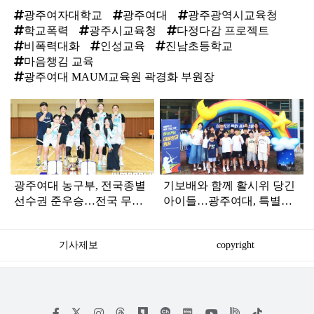
광주여자대학교
광주여대
광주광역시교육청
학교폭력
광주시교육청
다정다감 프로젝트
비폭력대화
인성교육
진남초등학교
마음챙김 교육
광주여대 MAUM교육원 곽경화 부원장
탑
라
인
광주여대 농구부, 전국종별
기보배와 함께 활시위 당긴
선수권 준우승…전국 무대
아이들…광주여대, 특별한
경쟁력 입증
양궁 캠프 운영
기사제보
copyright
저
페
인
위
틱