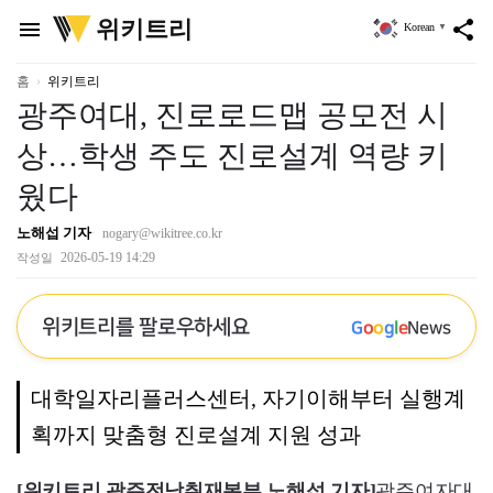
위
위키트리
menu
share
Korean
▼
키
트
리
홈
위키트리
광주여대, 진로로드맵 공모전 시
상…학생 주도 진로설계 역량 키
웠다
노해섭 기자
nogary@wikitree.co.kr
2026-05-19 14:29
작성일
위키트리를 팔로우하세요
G
o
o
g
l
e
News
대학일자리플러스센터, 자기이해부터 실행계
획까지 맞춤형 진로설계 지원 성과
[위키트리 광주전남취재본부 노해섭 기자]
광주여자대