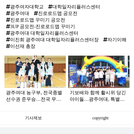
광주여자대학교
대학일자리플러스센터
광주여대
진로로드맵 공모전
진로로드맵 꾸미기 공모전
3UP 공모전-진로로드맵 꾸미기
광주여대 대학일자리플러스센터
이진희 광주여대 대학일자리플러스센터장
자기이해
이선재 총장
탑
라
인
광주여대 농구부, 전국종별
기보배와 함께 활시위 당긴
선수권 준우승…전국 무대
아이들…광주여대, 특별한
경쟁력 입증
양궁 캠프 운영
기사제보
copyright