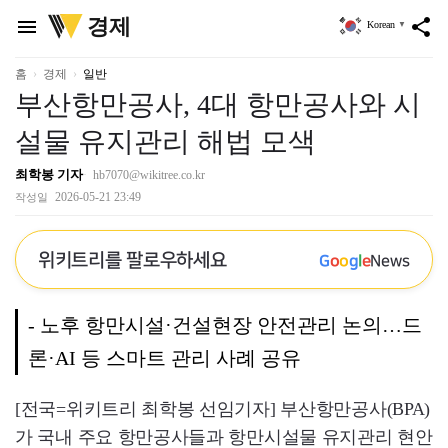
위
경제
menu
share
Korean
▼
키
트
리
홈
경제
일반
부산항만공사, 4대 항만공사와 시
설물 유지관리 해법 모색
최학봉 기자
hb7070@wikitree.co.kr
2026-05-21 23:49
작성일
위키트리를 팔로우하세요
G
o
o
g
l
e
News
- 노후 항만시설·건설현장 안전관리 논의…드
론·AI 등 스마트 관리 사례 공유
[전국=위키트리 최학봉 선임기자] 부산항만공사(BPA)
가 국내 주요 항만공사들과 항만시설물 유지관리 현안