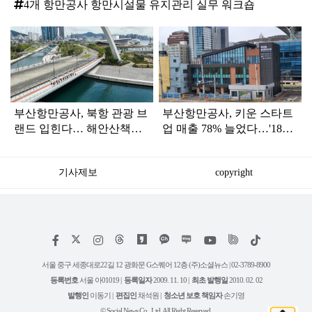
4개 항만공사 항만시설물 유지관리 실무 워크숍
탑
라
인
부산항만공사, 북항 관광 브
부산항만공사, 키운 스타트
랜드 입힌다… 해안산책로
업 매출 78% 늘었다…'1876
이름 국민이 만든다
Busan' 새 입주기업 모집
기사제보
copyright
저
페
인
위
틱
작
이
스
키
톡
권
스
타
트
서울 중구 세종대로22길 12 광화문 G스퀘어 12층 (주)소셜뉴스 | 02-3789-8900
정
북
그
리
보
등록번호
서울 아01019 |
등록일자
2009. 11. 10 |
최초 발행일
2010. 02. 02
램
유
튜
발행인
이동기 |
편집인
채석원 |
청소년 보호 책임자
손기영
브
© Social News Co., Ltd. All Right Reserved.