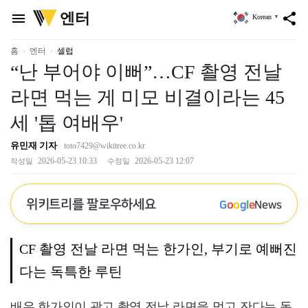
위
엔터
menu
share
Korean
▼
키
트
리
홈
엔터
셀럽
“난 부어야 이뻐”…CF 촬영 전날
라면 먹는 게 미모 비결이라는 45
세 '톱 여배우'
유민재 기자
toto7429@wikitree.co.kr
2026-05-23 10:33
2026-05-23 12:07
작성일
수정일
위키트리를 팔로우하세요
G
o
o
g
l
e
News
CF 촬영 전날 라면 먹는 한가인, 부기로 예뻐진
다는 독특한 루틴
배우 한가인이 광고 촬영 전날 라면을 먹고 잔다는 독