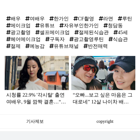
배우
여배우
한가인
CF촬영
라면
루틴
메이크업
유튜브
자유부인한가인
청담동
광고촬영
셀프메이크업
절제된식습관
45세
헤어메이크업
구독자
광고촬영루틴
식습관
절제
예능감
유튜브채널
반전매력
탑
라
인
시청률 22.9% '각시탈' 출연
“오빠...보고 싶은 마음은 그
여배우, 9월 깜짝 결혼…“함
대로네” 12살 나이차 배우
께하면 행복해지는 사람”
부부, 사별 100일 맞아 절절
한 추모
기사제보
copyright