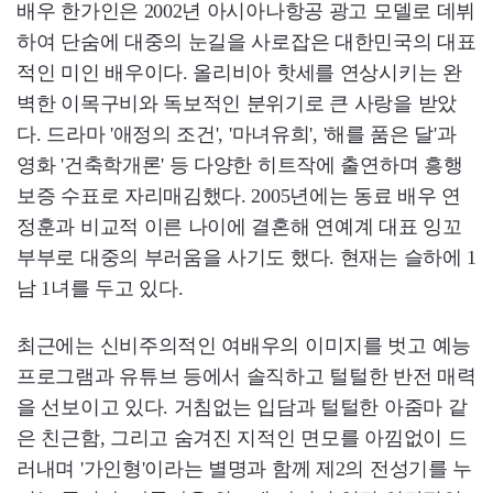
배우 한가인은 2002년 아시아나항공 광고 모델로 데뷔
하여 단숨에 대중의 눈길을 사로잡은 대한민국의 대표
적인 미인 배우이다. 올리비아 핫세를 연상시키는 완
벽한 이목구비와 독보적인 분위기로 큰 사랑을 받았
다. 드라마 '애정의 조건', '마녀유희', '해를 품은 달'과
영화 '건축학개론' 등 다양한 히트작에 출연하며 흥행
보증 수표로 자리매김했다. 2005년에는 동료 배우 연
정훈과 비교적 이른 나이에 결혼해 연예계 대표 잉꼬
부부로 대중의 부러움을 사기도 했다. 현재는 슬하에 1
남 1녀를 두고 있다.
최근에는 신비주의적인 여배우의 이미지를 벗고 예능
프로그램과 유튜브 등에서 솔직하고 털털한 반전 매력
을 선보이고 있다. 거침없는 입담과 털털한 아줌마 같
은 친근함, 그리고 숨겨진 지적인 면모를 아낌없이 드
러내며 '가인형'이라는 별명과 함께 제2의 전성기를 누