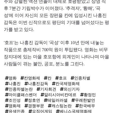
주와 강렬한 액션 연출이 대체로 호평받았고 상영 직
후 7분간 기립박수가 이어졌다. '추격자', '황해', '곡
성'에 이어 자신의 모든 장편을 칸에 입성시킨 나홍진
감독은 이번 신작으로도 평단의 기대를 넘어섰다는 평
가를 받고 있다.
'호프'는 나홍진 감독이 '곡성' 이후 10년 만에 내놓는
작품으로 총제작비 700억 원이 투입됐다. 영화는 비무
장지대에 있는 마을 호포항에 외계인이 나타나며 마을
사람들이 겪는 불안, 공포, 분노를 그린다.
영화
칸영화제
칸
호프
인종차별
나홍진
나홍진감독
칸국제영화제
인종차별논란
기자회견
외신기자
마이클패스벤더
알리시아비칸데르
황정민
조인성
정호연
테일러러셀
무례한발언
영화제
경쟁부문
캐스팅논란
한국배우
유색인종
오징어게임
베니스국제영화제