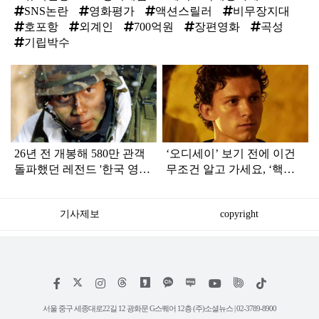
SNS논란
영화평가
액션스릴러
비무장지대
호포항
외계인
700억원
장편영화
곡성
기립박수
탑
라
인
26년 전 개봉해 580만 관객
‘오디세이’ 보기 전에 이건
돌파했던 레전드 '한국 영
무조건 알고 가세요, ‘핵심
화'…디즈니+ 공개
정보’ 7가지 (+오디세이 쿠
키 유무는?)
기사제보
copyright
저
페
인
위
틱
작
이
스
키
톡
권
스
타
트
서울 중구 세종대로22길 12 광화문 G스퀘어 12층 (주)소셜뉴스 | 02-3789-8900
정
북
그
리