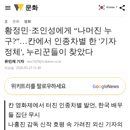
위
문화
menu
share
Korean
▼
키
트
리
홈
문화
영화
황정민·조인성에게 “나머진 누
구?”…칸에서 인종차별 한 '기자
정체', 누리꾼들이 찾았다
유민재 기자
toto7429@wikitree.co.kr
2026-05-23 11:40
작성일
위키트리를 팔로우하세요
G
o
o
g
l
e
News
칸 영화제에서 터진 인종차별 발언, 한국 배우
들 집단 무시
나홍진 감독 신작 호평 속 가려진 외신 기자의