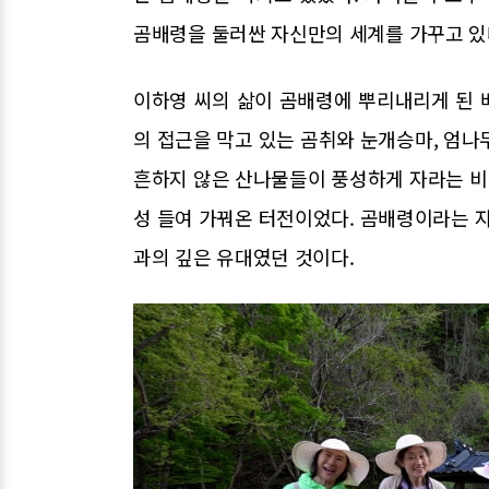
곰배령을 둘러싼 자신만의 세계를 가꾸고 있
이하영 씨의 삶이 곰배령에 뿌리내리게 된 
의 접근을 막고 있는 곰취와 눈개승마, 엄나
흔하지 않은 산나물들이 풍성하게 자라는 비
성 들여 가꿔온 터전이었다. 곰배령이라는 자
과의 깊은 유대였던 것이다.