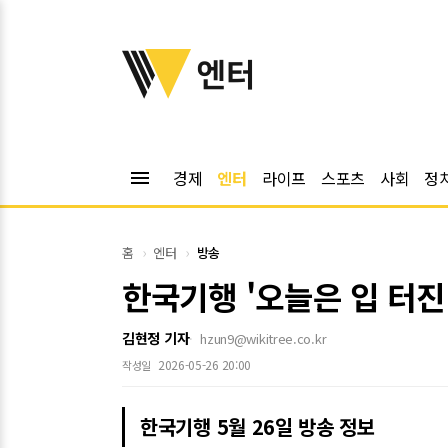
위키트리
엔터
menu
경제
엔터
라이프
스포츠
사회
정
홈
엔터
방송
한국기행 '오늘은 입 터진
김현정 기자
hzun9@wikitree.co.kr
2026-05-26 20:00
작성일
한국기행 5월 26일 방송 정보