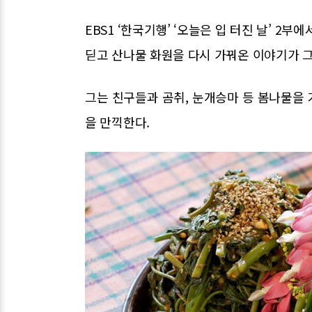
EBS1 ‘한국기행’ ‘오늘은 입 터진 날’ 2
딛고 산나물 화원을 다시 가꿔온 이야기가 
그는 친구들과 곰취, 눈개승마 등 봄나물을
을 만끽한다.