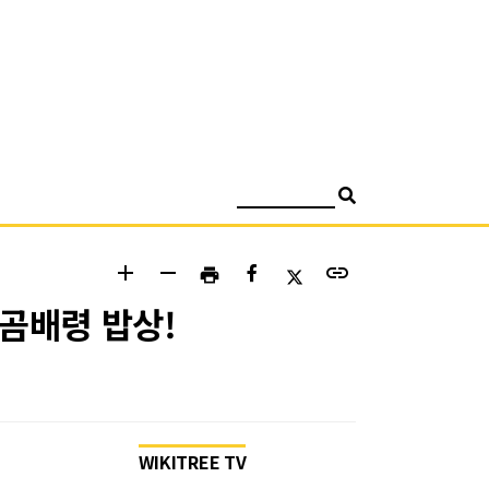
검색
add
remove
link
print
 곰배령 밥상!
WIKITREE TV