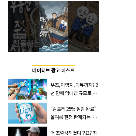
네이티브 광고 베스트
우즈, 이영지, 다듀까지? 2
년 만에 역대급 규모로 돌
아온 ‘이슬라이브 페스티
“칼로리 25% 절감 완료”
벌’
올여름 한정 판매되는 ‘최
저 칼로리 소주’ 나왔다
더 초깔끔해졌다구요? 최