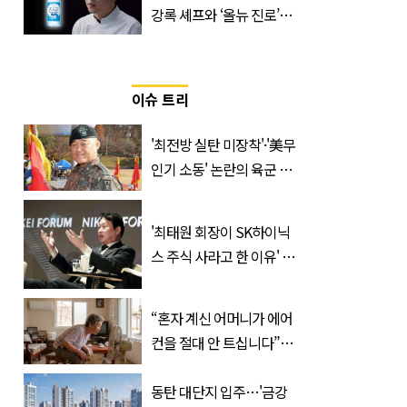
강록 셰프와 ‘올뉴 진로’의
만남
이슈 트리
'최전방 실탄 미장착'·'美무
인기 소동' 논란의 육군 1
군단장, 결국 이렇게 됐다
'최태원 회장이 SK하이닉
스 주식 사라고 한 이유' 글
급속 확산
“혼자 계신 어머니가 에어
컨을 절대 안 트십니다”…
반응 폭발한 사연의 정체
동탄 대단지 입주…'금강