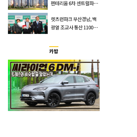
펜테리움 6차 센트럴파크'
무순위 청약 시작, 분양가
렛츠런파크 부산경남, 백
는?
광열 조교사 통산 1100
승…부경 역사 새로 썼다
카밥