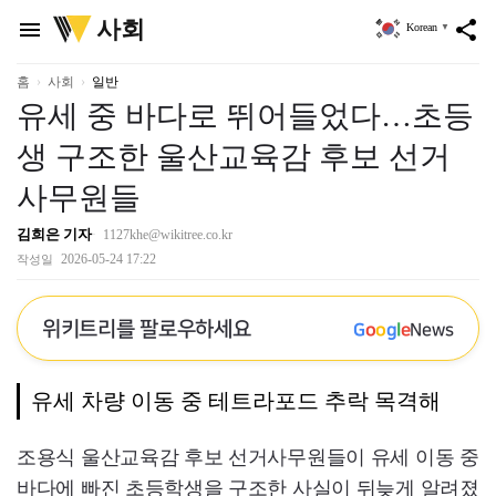
위
사회
menu
share
Korean
▼
키
트
리
홈
사회
일반
유세 중 바다로 뛰어들었다…초등
생 구조한 울산교육감 후보 선거
사무원들
김희은 기자
1127khe@wikitree.co.kr
2026-05-24 17:22
작성일
위키트리를 팔로우하세요
G
o
o
g
l
e
News
유세 차량 이동 중 테트라포드 추락 목격해
조용식 울산교육감 후보 선거사무원들이 유세 이동 중
바다에 빠진 초등학생을 구조한 사실이 뒤늦게 알려졌