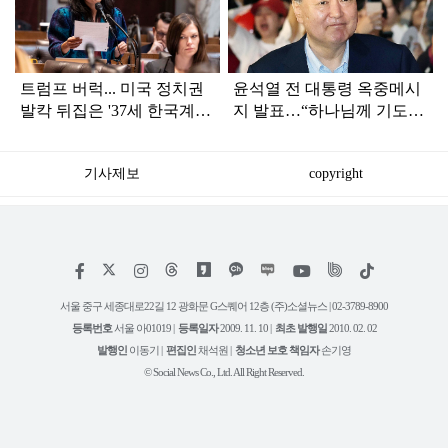
인
트럼프 버럭... 미국 정치권
윤석열 전 대통령 옥중메시
발칵 뒤집은 '37세 한국계
지 발표…“하나님께 기도드
싱글맘 바텐터'
리고 있다”
기사제보
copyright
저
페
인
위
틱
작
이
스
키
톡
권
스
타
트
서울 중구 세종대로22길 12 광화문 G스퀘어 12층 (주)소셜뉴스 | 02-3789-8900
정
북
그
리
보
등록번호
서울 아01019 |
등록일자
2009. 11. 10 |
최초 발행일
2010. 02. 02
램
유
튜
발행인
이동기 |
편집인
채석원 |
청소년 보호 책임자
손기영
브
© Social News Co., Ltd. All Right Reserved.