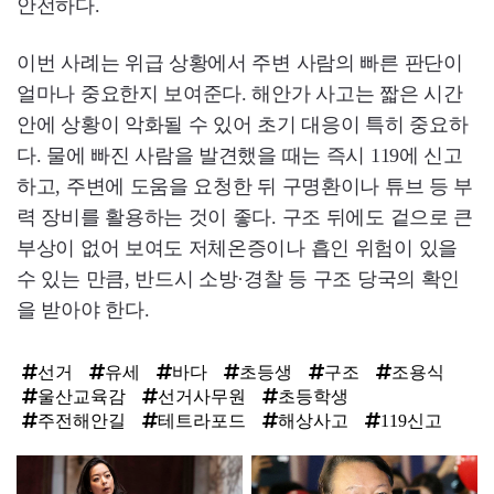
안전하다.
이번 사례는 위급 상황에서 주변 사람의 빠른 판단이
얼마나 중요한지 보여준다. 해안가 사고는 짧은 시간
안에 상황이 악화될 수 있어 초기 대응이 특히 중요하
다. 물에 빠진 사람을 발견했을 때는 즉시 119에 신고
하고, 주변에 도움을 요청한 뒤 구명환이나 튜브 등 부
력 장비를 활용하는 것이 좋다. 구조 뒤에도 겉으로 큰
부상이 없어 보여도 저체온증이나 흡인 위험이 있을
수 있는 만큼, 반드시 소방·경찰 등 구조 당국의 확인
을 받아야 한다.
선거
유세
바다
초등생
구조
조용식
울산교육감
선거사무원
초등학생
주전해안길
테트라포드
해상사고
119신고
탑
라