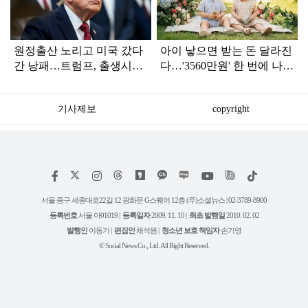
원정출산 노리고 미국 갔다
아이 낳으면 받는 돈 달라진
간 낭패…트럼프, 출생시민
다…'3560만원' 한 번에 나올
권 빗장 걸었다
수도
기사제보
copyright
저
페
인
위
틱
작
이
스
키
톡
권
스
타
트
서울 중구 세종대로22길 12 광화문 G스퀘어 12층 (주)소셜뉴스 | 02-3789-8900
정
북
그
리
보
등록번호
서울 아01019 |
등록일자
2009. 11. 10 |
최초 발행일
2010. 02. 02
램
유
튜
발행인
이동기 |
편집인
채석원 |
청소년 보호 책임자
손기영
브
© Social News Co., Ltd. All Right Reserved.