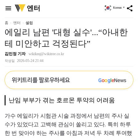
위
엔터
menu
share
Korean
▼
키
트
리
홈
엔터
셀럽
에일리 남편 '대형 실수'...“아내한
테 미안하고 걱정된다”
김민정 기자
wikikmj@wikitree.co.kr
2026-05-24 21:44
작성일
위키트리를 팔로우하세요
G
o
o
g
l
e
News
난임 부부가 겪는 호르몬 투약의 어려움
가수 에일리가 시험관 시술 과정에서 남편의 주사 실
수가 있었다고 고백해 관심이 쏠리고 있다. 특히 하루
한 번 맞아야 하는 주사를 아침과 저녁 두 차례 투여했