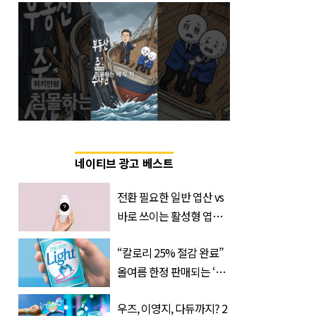
네이티브 광고 베스트
전환 필요한 일반 엽산 vs
바로 쓰이는 활성형 엽
산… 차이는?
“칼로리 25% 절감 완료”
‘Quatrefolic®’ 주목
올여름 한정 판매되는 ‘최
저 칼로리 소주’ 나왔다
우즈, 이영지, 다듀까지? 2