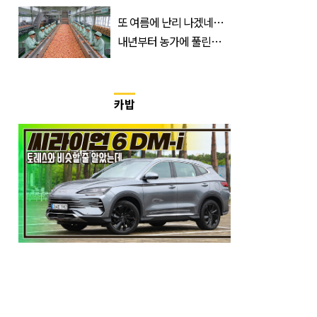
26∼28도에 머문 ‘이곳’
또 여름에 난리 나겠네…
내년부터 농가에 풀린다는
'신품종' 한국 과일
카밥