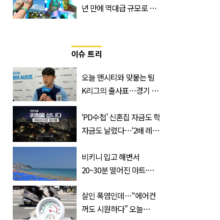
년 만에 역대급 규모로 돌
아온 ‘이슬라이브 페스티
벌’
이슈 트리
오늘 맨시티와 맞붙는 팀
K리그의 출사표…경기 시
간, 장소, 볼 수 있는 곳은?
‘PD수첩’ 신혼집 자금도 학
자금도 날렸다…‘2배 레버
리지’의 덫
비키니 입고 해변서
20~30분 떨어진 마트·주
거지 이동 피서객 목격담
살인 폭염인데…“에어컨
속출, 반응 폭발
꺼도 시원하다” 오늘