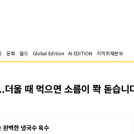
치
문화
월드
Global Edition
AI EDITION
지역취재본부
...더울 때 먹으면 소름이 쫙 돋습니
는 완벽한 냉국수 육수