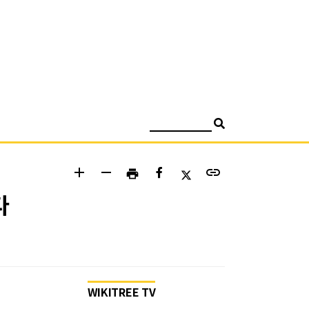
검색
add
remove
link
print
다
WIKITREE TV