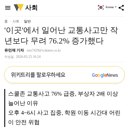
위
사회
menu
share
Korean
▼
키
트
리
홈
사회
일반
'이곳'에서 일어난 교통사고만 작
년보다 무려 76.2% 증가했다
유민재 기자
toto7429@wikitree.co.kr
2026-05-25 16:24
작성일
위키트리를 팔로우하세요
G
o
o
g
l
e
News
스쿨존 교통사고 76% 급증, 부상자 2배 이상
늘어난 이유
오후 4~6시 사고 집중, 학원 이동 시간대 어린
이 안전 위협