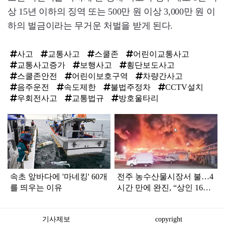
상 15년 이하의 징역 또는 500만 원 이상 3,000만 원 이
하의 벌금이라는 무거운 처벌을 받게 된다.
사고
교통사고
스쿨존
어린이교통사고
교통사고증가
보행사고
횡단보도사고
스쿨존안전
어린이보호구역
차량간사고
음주운전
속도제한
불법주정차
CCTV설치
우회전사고
교통법규
방호울타리
탑
라
인
속초 앞바다에 '마네킹' 60개
전주 농수산물시장서 불…4
를 띄우는 이유
시간 만에 완진, “상인 16명
모두 연락 닿아”
기사제보
copyright