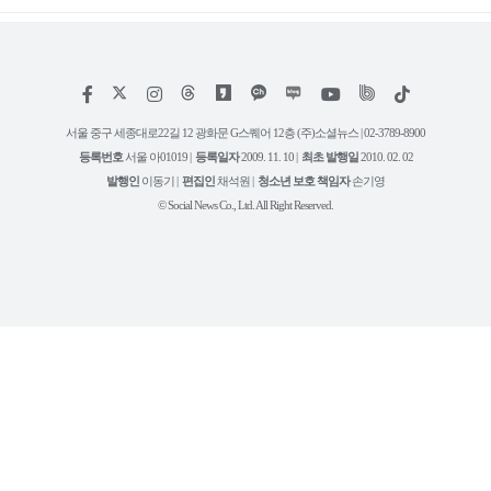
저
페
인
위
틱
작
이
스
키
톡
권
스
타
트
서울 중구 세종대로22길 12 광화문 G스퀘어 12층 (주)소셜뉴스 | 02-3789-8900
정
북
그
리
보
등록번호
서울 아01019 |
등록일자
2009. 11. 10 |
최초 발행일
2010. 02. 02
램
유
튜
발행인
이동기 |
편집인
채석원 |
청소년 보호 책임자
손기영
브
© Social News Co., Ltd. All Right Reserved.