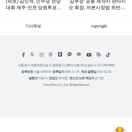
[속보] 김민석, 민주당 전당
'김부장' 공동 제작사 판타지
대회 제주·인천 당원투표서
오 회장, 자본시장법 위반
승리로 1위 탈환
혐의로 피소됐다
기사제보
copyright
저
페
인
위
틱
작
이
스
키
톡
권
스
타
트
서울 중구 세종대로22길 12 광화문 G스퀘어 12층 (주)소셜뉴스 | 02-3789-8900
정
북
그
리
보
등록번호
서울 아01019 |
등록일자
2009. 11. 10 |
최초 발행일
2010. 02. 02
램
유
튜
발행인
이동기 |
편집인
채석원 |
청소년 보호 책임자
손기영
브
© Social News Co., Ltd. All Right Reserved.