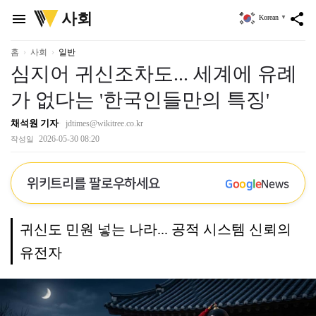
위
사회
menu
share
Korean
▼
키
트
리
홈
사회
일반
심지어 귀신조차도... 세계에 유례
가 없다는 '한국인들만의 특징'
채석원 기자
jdtimes@wikitree.co.kr
2026-05-30 08:20
작성일
위키트리를 팔로우하세요
G
o
o
g
l
e
News
귀신도 민원 넣는 나라... 공적 시스템 신뢰의
유전자