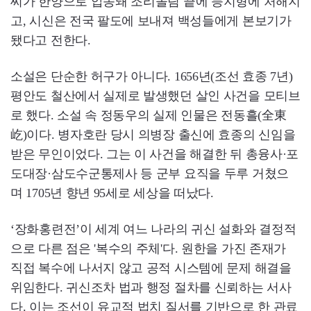
씨가 한양으로 압송돼 조리돌림 끝에 능지형에 처해지
고, 시신은 전국 팔도에 보내져 백성들에게 본보기가
됐다고 전한다.
소설은 단순한 허구가 아니다. 1656년(조선 효종 7년)
평안도 철산에서 실제로 발생했던 살인 사건을 모티브
로 했다. 소설 속 정동우의 실제 인물은 전동흘(全東
屹)이다. 병자호란 당시 의병장 출신에 효종의 신임을
받은 무인이었다. 그는 이 사건을 해결한 뒤 총융사·포
도대장·삼도수군통제사 등 군부 요직을 두루 거쳤으
며 1705년 향년 95세로 세상을 떠났다.
‘장화홍련전’이 세계 여느 나라의 귀신 설화와 결정적
으로 다른 점은 '복수의 주체'다. 원한을 가진 존재가
직접 복수에 나서지 않고 공적 시스템에 문제 해결을
위임한다. 귀신조차 법과 행정 절차를 신뢰하는 서사
다. 이는 조선이 유교적 법치 질서를 기반으로 한 관료