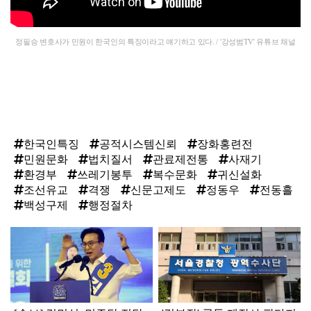
정필승 변호사가 민원이 한국인의 특징이라고 얘기하고 있다. / '강성범TV' 유튜브 채널
한국인특징
공적시스템신뢰
장화홍련전
민원문화
법치질서
관료제전통
사재기
환경부
쓰레기봉투
복수문화
귀신설화
조선유교
격쟁
신문고제도
정동우
전동흘
백성구제
행정절차
탑
라
인