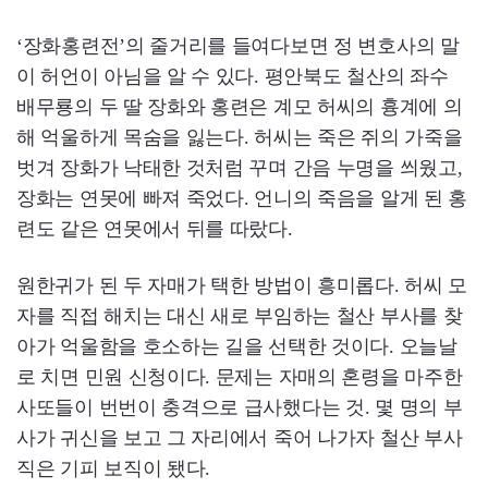
‘장화홍련전’의 줄거리를 들여다보면 정 변호사의 말
이 허언이 아님을 알 수 있다. 평안북도 철산의 좌수
배무룡의 두 딸 장화와 홍련은 계모 허씨의 흉계에 의
해 억울하게 목숨을 잃는다. 허씨는 죽은 쥐의 가죽을
벗겨 장화가 낙태한 것처럼 꾸며 간음 누명을 씌웠고,
장화는 연못에 빠져 죽었다. 언니의 죽음을 알게 된 홍
련도 같은 연못에서 뒤를 따랐다.
원한귀가 된 두 자매가 택한 방법이 흥미롭다. 허씨 모
자를 직접 해치는 대신 새로 부임하는 철산 부사를 찾
아가 억울함을 호소하는 길을 선택한 것이다. 오늘날
로 치면 민원 신청이다. 문제는 자매의 혼령을 마주한
사또들이 번번이 충격으로 급사했다는 것. 몇 명의 부
사가 귀신을 보고 그 자리에서 죽어 나가자 철산 부사
직은 기피 보직이 됐다.