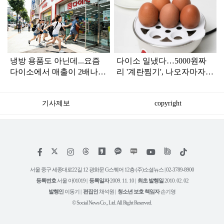
탑
라
인
냉방 용품도 아닌데...요즘
다이소 일냈다…5000원짜
다이소에서 매출이 2배나
리 '계란찜기', 나오자마자
뛰고 난리 난 '제품'
품절대란
기사제보
copyright
저
페
인
위
틱
작
이
스
키
톡
권
스
타
트
서울 중구 세종대로22길 12 광화문 G스퀘어 12층 (주)소셜뉴스 | 02-3789-8900
정
북
그
리
보
등록번호
서울 아01019 |
등록일자
2009. 11. 10 |
최초 발행일
2010. 02. 02
램
유
튜
발행인
이동기 |
편집인
채석원 |
청소년 보호 책임자
손기영
브
© Social News Co., Ltd. All Right Reserved.