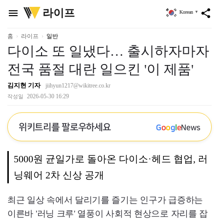
위
라이프
menu
share
Korean
▼
키
트
리
홈
라이프
일반
다이소 또 일냈다… 출시하자마자
전국 품절 대란 일으킨 '이 제품'
김지현 기자
jiihyun1217@wikitree.co.kr
2026-05-30 16:29
작성일
위키트리를 팔로우하세요
G
o
o
g
l
e
News
5000원 균일가로 돌아온 다이소·헤드 협업, 러
닝웨어 2차 신상 공개
최근 일상 속에서 달리기를 즐기는 인구가 급증하는
이른바 '러닝 크루' 열풍이 사회적 현상으로 자리를 잡