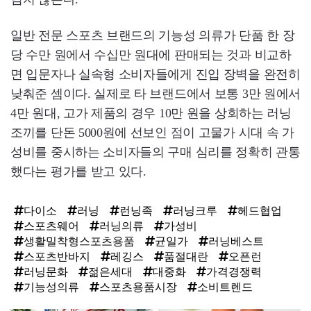
일반 전문 스포츠 브랜드의 기능성 의류가 단품 한 장
당 수만 원에서 수십만 원대에 판매되는 것과 비교하
면 입문자나 실속형 소비자들에게 진입 장벽을 완전히
낮춰준 셈이다. 실제로 타 브랜드에서 보통 3만 원에서
4만 원대, 고가 제품의 경우 10만 원을 상회하는 러닝
조끼를 단돈 5000원에 선보인 점이 고물가 시대 속 가
성비를 중시하는 소비자들의 구매 심리를 정확히 관통
했다는 평가를 받고 있다.
다이소
러닝
런닝족
러닝크루
헤드협업
스포츠웨어
러닝의류
가성비
생활밀착형스포츠용품
균일가
러닝베스트
스포츠반바지
레깅스
품절대란
오픈런
러닝문화
젊은세대
대중화
가격경쟁력
기능성의류
스포츠용품시장
소비트렌드