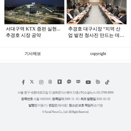
라
인
서대구역 KTX 증편 실현...
추경호 대구시장 “지역 산
추경호 시장 공약
업 발전 청사진 만드는 데
역량 결집해야”
기사제보
copyright
저
페
인
위
틱
작
이
스
키
톡
권
스
타
트
서울 중구 세종대로22길 12 광화문 G스퀘어 12층 (주)소셜뉴스 | 02-3789-8900
정
북
그
리
보
등록번호
서울 아01019 |
등록일자
2009. 11. 10 |
최초 발행일
2010. 02. 02
램
유
튜
발행인
이동기 |
편집인
채석원 |
청소년 보호 책임자
손기영
브
© Social News Co., Ltd. All Right Reserved.