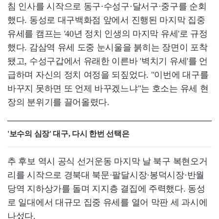
침 인사를 시작으로 동구·수성구·달서구·중구를 순회
했다. 동성로 대구백화점 앞에서 진행된 마지막 집중
유세를 캠프는 '40년 정치 인생의 마지막 유세'로 규정
했다. 감삼역 유세 도중 눈시울을 붉히는 장면이 포착
됐고, 수성구갑에서 유래한 이른바 '벽치기 유세'를 언
급하며 자신의 정치 여정을 되짚었다. "이번에 대구를
바꾸지 못하면 또 언제 바꾸겠느냐"는 호소는 유세 현
장의 분위기를 끌어올렸다.
'보수의 심장' 대구, 다시 한번 선택은
추 후보 역시 공식 선거운동 마지막 날 북구 복현오거
리를 시작으로 경북대 북문·팔달시장·봉덕시장·반월
당역 지하상가를 돌며 지지층 결집에 주력했다. 동성
로 일대에서 대규모 집중 유세를 열어 막판 세 과시에
나섰다.