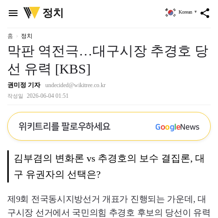
위
정치
menu
share
Korean
▼
키
트
리
홈
정치
막판 역전극…대구시장 추경호 당
선 유력 [KBS]
권미정 기자
undecided@wikitree.co.kr
2026-06-04 01:51
작성일
위키트리를 팔로우하세요
G
o
o
g
l
e
News
김부겸의 변화론 vs 추경호의 보수 결집론, 대
구 유권자의 선택은?
제9회 전국동시지방선거 개표가 진행되는 가운데, 대
구시장 선거에서 국민의힘 추경호 후보의 당선이 유력