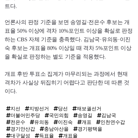
트다.
언론사의 판정 기준을 보면 송영길·전은수 후보는 개
표율 50% 이상에 격차 10%포인트 이상을 확실로 판정
하는 CBS 자체 기준을 충족했다. 김남국·유의동·이진
숙 후보는 개표율 80% 이상일 때 격차 5%포인트 이상
을 확실로 판정하는 별도 기준을 적용했다.
개표 후반 투표소 집계가 마무리되는 과정에서 현재
격차가 사실상 뒤집히기 어렵다고 판단한 데 따른 것
이다.
지선
지방선거
당선
재보궐선거
더불어민주당
국민의힘
송영길
김남국
전은수
유의동
이진숙
개표
인천연수갑
경기안산갑
충남아산을
경기평택을
대구달성
득표율
개표율