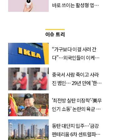
바로 쓰이는 활성형 엽
산… 차이는?
‘Quatrefolic®’ 주목
이슈 트리
“가구보다 이걸 사러 간
다”…외국인들이 이케아
에서 장바구니에 담는 간
식 3종
중국서 사람 죽이고 사라
진 범인… 29년 만에 '한
국'에서 덜미 잡혔다
'최전방 실탄 미장착'·'美무
인기 소동' 논란의 육군 1
군단장, 결국 이렇게 됐다
동탄 대단지 입주…'금강
펜테리움 6차 센트럴파크'