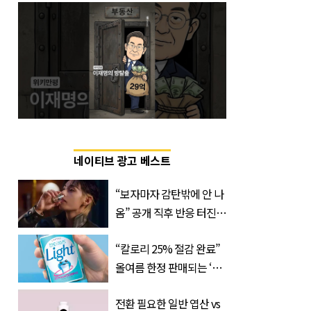
네이티브 광고 베스트
“보자마자 감탄밖에 안 나
옴” 공개 직후 반응 터진
진로 뷔 캠페인 영상
“칼로리 25% 절감 완료”
올여름 한정 판매되는 ‘최
저 칼로리 소주’ 나왔다
전환 필요한 일반 엽산 vs