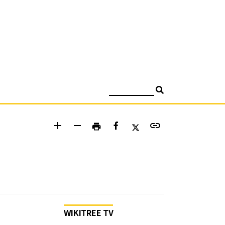
검색
add
remove
link
print
WIKITREE TV