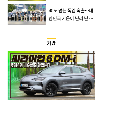
무순위 청약 시작, 분양가
는?
40도 넘는 폭염 속출…대
한민국 기온이 난리 난 이
유, 사진 1장으로 설명 가
능
카밥