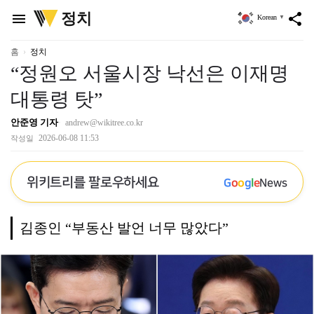
위
정치
menu
share
Korean
▼
키
트
리
홈
정치
“정원오 서울시장 낙선은 이재명
대통령 탓”
안준영 기자
andrew@wikitree.co.kr
2026-06-08 11:53
작성일
위키트리를 팔로우하세요
G
o
o
g
l
e
News
김종인 “부동산 발언 너무 많았다”