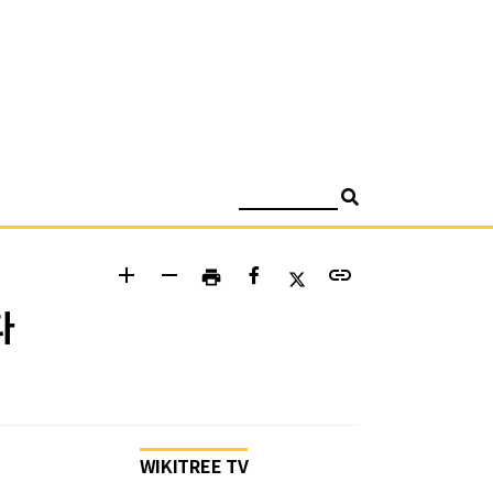
검색
add
remove
link
print
다
WIKITREE TV