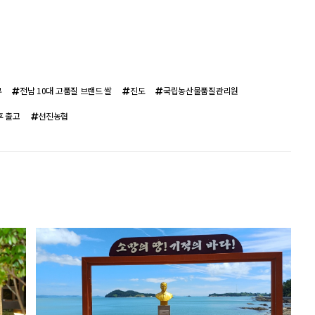
무
전남 10대 고품질 브랜드 쌀
진도
국립농산물품질관리원
후 출고
선진농협