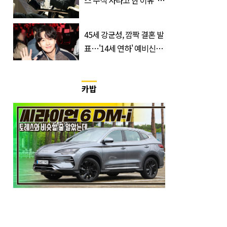
스 주식 사라고 한 이유' 글
급속 확산
45세 강균성, 깜짝 결혼 발
표…'14세 연하' 예비신부
정체는 놀랍게도…
카밥