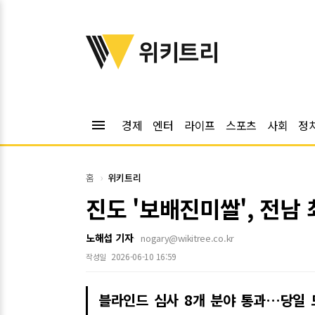
위키트리
위키트리
menu
경제
엔터
라이프
스포츠
사회
정
홈
위키트리
진도 '보배진미쌀', 전남
노해섭 기자
nogary@wikitree.co.kr
2026-06-10 16:59
작성일
블라인드 심사 8개 분야 통과…당일 