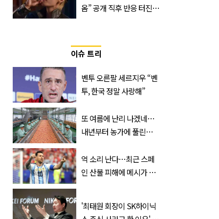
옴” 공개 직후 반응 터진
진로 뷔 캠페인 영상
이슈 트리
벤투 오른팔 세르지우 “벤
투, 한국 정말 사랑해”
또 여름에 난리 나겠네…
내년부터 농가에 풀린다는
'신품종' 한국 과일
억 소리 난다…최근 스페
인 산불 피해에 메시가 기
부한 '금액'
'최태원 회장이 SK하이닉