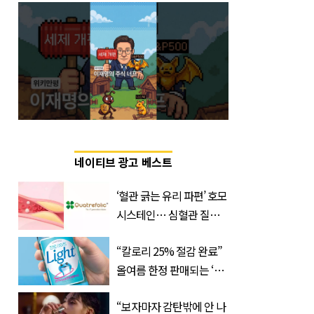
네이티브 광고 베스트
‘혈관 긁는 유리 파편’ 호모
시스테인… 심혈관 질환
으로 사망 위험 부른다
“칼로리 25% 절감 완료”
올여름 한정 판매되는 ‘최
저 칼로리 소주’ 나왔다
“보자마자 감탄밖에 안 나