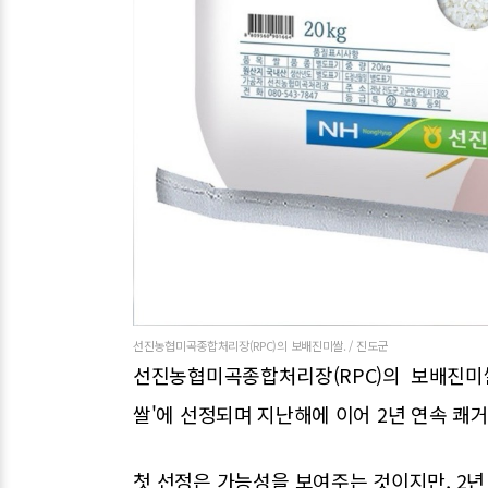
선진농협미곡종합처리장(RPC)의 보배진미쌀. / 진도군
선진농협미곡종합처리장(RPC)의 보배진미쌀(
쌀'에 선정되며 지난해에 이어 2년 연속 쾌거
첫 선정은 가능성을 보여주는 것이지만, 2년