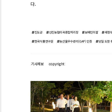
다.
진도군
선진농협미곡종합처리장
보배진미쌀
새청
한국식품연구원
농산물우수관리(GAP) 인증
당일 도정 
기사제보
copyright
관련기사