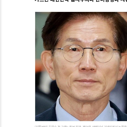
(왼쪽부터) 김문수 전 고용노동부 장관, 제54회 어버이날 기념식에서 눈물을 