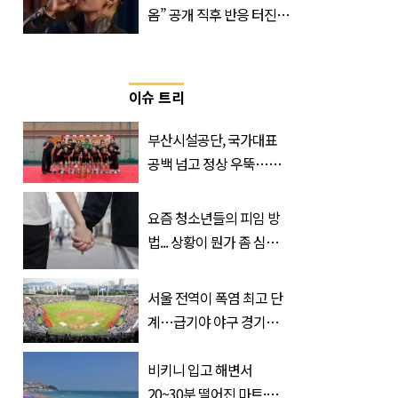
옴” 공개 직후 반응 터진
진로 뷔 캠페인 영상
이슈 트리
부산시설공단, 국가대표
공백 넘고 정상 우뚝…디
비전리그 우승컵 품었다
요즘 청소년들의 피임 방
법... 상황이 뭔가 좀 심각
한 것 같다
서울 전역이 폭염 최고 단
계…급기야 야구 경기까
지 취소
비키니 입고 해변서
20~30분 떨어진 마트·주