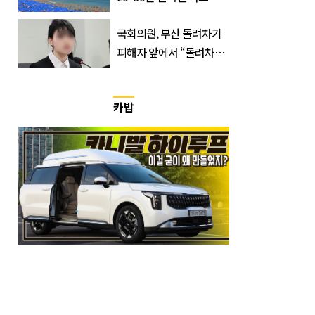
거지 이동 피서객 목격담
국회의원, 부산 돌려차기
속출, 반응 폭발
피해자 앞에서 “돌려차기
한 번 하죠?”
카밥