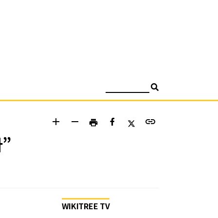
검색
add
remove
link
print
다”
WIKITREE TV