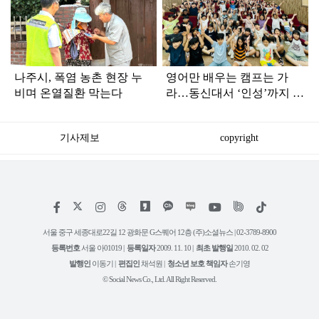
라
인
나주시, 폭염 농촌 현장 누
영어만 배우는 캠프는 가
비며 온열질환 막는다
라…동신대서 ‘인성’까지 키
운다
기사제보
copyright
저
페
인
위
틱
작
이
스
키
톡
권
스
타
트
서울 중구 세종대로22길 12 광화문 G스퀘어 12층 (주)소셜뉴스 | 02-3789-8900
정
북
그
리
보
등록번호
서울 아01019 |
등록일자
2009. 11. 10 |
최초 발행일
2010. 02. 02
램
유
튜
발행인
이동기 |
편집인
채석원 |
청소년 보호 책임자
손기영
브
© Social News Co., Ltd. All Right Reserved.