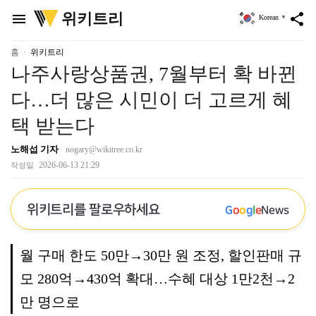
위
위키트리
menu
share
Korean
▼
키
트
리
홈
위키트리
나주사랑상품권, 7월부터 확 바뀐
다…더 많은 시민이 더 고르게 혜
택 받는다
노해섭 기자
nogary@wikitree.co.kr
2026-06-13 21:29
작성일
위키트리를 팔로우하세요
G
o
o
g
l
e
News
월 구매 한도 50만→30만 원 조정, 할인판매 규
모 280억→430억 확대…수혜 대상 1만2천→2
만 명으로