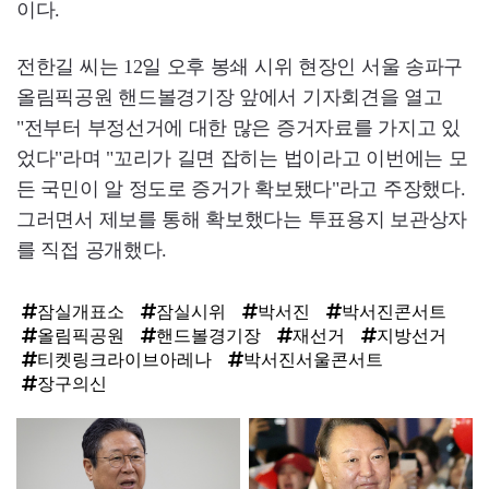
이다.
전한길 씨는 12일 오후 봉쇄 시위 현장인 서울 송파구
올림픽공원 핸드볼경기장 앞에서 기자회견을 열고
"전부터 부정선거에 대한 많은 증거자료를 가지고 있
었다"라며 "꼬리가 길면 잡히는 법이라고 이번에는 모
든 국민이 알 정도로 증거가 확보됐다"라고 주장했다.
그러면서 제보를 통해 확보했다는 투표용지 보관상자
를 직접 공개했다.
잠실개표소
잠실시위
박서진
박서진콘서트
올림픽공원
핸드볼경기장
재선거
지방선거
티켓링크라이브아레나
박서진서울콘서트
장구의신
탑
라
인