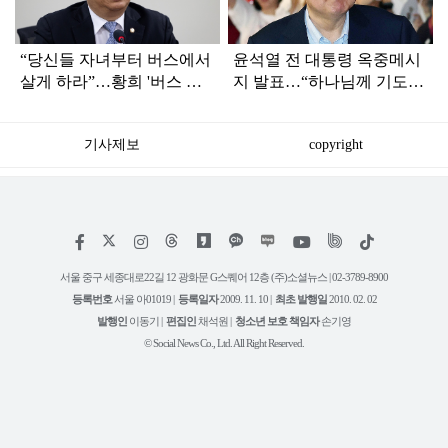
“당신들 자녀부터 버스에서
윤석열 전 대통령 옥중메시
살게 하라”…황희 '버스 하
지 발표…“하나님께 기도드
우스'에 직격탄
리고 있다”
기사제보
copyright
저
페
인
위
틱
작
이
스
키
톡
권
스
타
트
서울 중구 세종대로22길 12 광화문 G스퀘어 12층 (주)소셜뉴스 | 02-3789-8900
정
북
그
리
보
등록번호
서울 아01019 |
등록일자
2009. 11. 10 |
최초 발행일
2010. 02. 02
램
유
튜
발행인
이동기 |
편집인
채석원 |
청소년 보호 책임자
손기영
브
© Social News Co., Ltd. All Right Reserved.