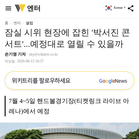
위
엔터
menu
share
Korean
▼
키
트
리
홈
엔터
셀럽
잠실 시위 현장에 잡힌 '박서진 콘
서트'...예정대로 열릴 수 있을까
손기영 기자
sky@wikitree.co.kr
2026-06-13 16:37
작성일
위키트리를 팔로우하세요
G
o
o
g
l
e
News
7월 4~5일 핸드볼경기장(티켓링크 라이브 아
레나)에서 예정